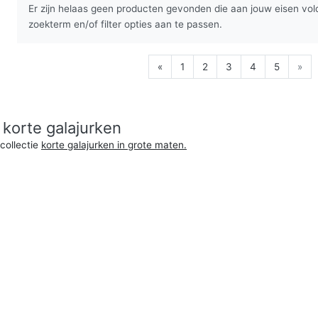
Er zijn helaas geen producten gevonden die aan jouw eisen vol
zoekterm en/of filter opties aan te passen.
«
1
2
3
4
5
»
korte galajurken
collectie
korte galajurken in grote maten.