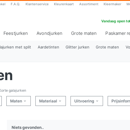
nkel
F.A.Q.
Klantenservice
Kleurenkaart
Assortiment
Kleermaker
M
Vandaag open tot
Feestjurken
Avondjurken
Grote maten
Paskamer r
lajurken met split
Aardetinten
Glitter jurken
Grote maten
Vo
en
Korte galajurken
Maten
Materiaal
Uitvoering
Prijsinfo
Niets gevonden..