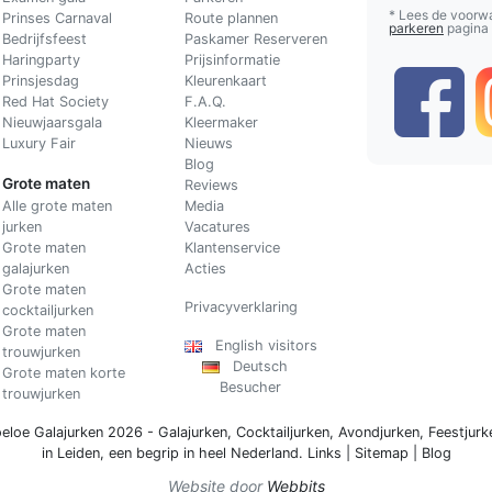
* Lees de voorw
Prinses Carnaval
Route plannen
parkeren
pagina
Bedrijfsfeest
Paskamer Reserveren
Haringparty
Prijsinformatie
Prinsjesdag
Kleurenkaart
Red Hat Society
F.A.Q.
Nieuwjaarsgala
Kleermaker
Luxury Fair
Nieuws
Blog
Grote maten
Reviews
Alle grote maten
Media
jurken
Vacatures
Grote maten
Klantenservice
galajurken
Acties
Grote maten
Privacyverklaring
cocktailjurken
Grote maten
English visitors
trouwjurken
Deutsch
Grote maten korte
Besucher
trouwjurken
eloe Galajurken 2026 -
Galajurken
,
Cocktailjurken
,
Avondjurken
,
Feestjurk
in Leiden, een begrip in
heel Nederland
.
Links
|
Sitemap
|
Blog
Website door
Webbits