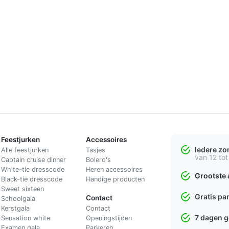
Feestjurken
Accessoires
Iedere z
Alle feestjurken
Tasjes
van 12 tot
Captain cruise dinner
Bolero's
White-tie dresscode
Heren accessoires
Grootste 
Black-tie dresscode
Handige producten
Sweet sixteen
Gratis pa
Contact
Schoolgala
Kerstgala
C
ontact
7 dagen 
Sensation white
Openingstijden
Examen gala
Parkeren