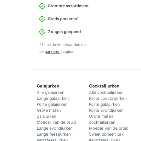
Grootste assortiment
*
Gratis parkeren
7 dagen geopend
* Lees de voorwaarden op
de
parkeren
pagina
Galajurken
Cocktailjurken
Alle galajurken
Alle cocktailjurken
Lange galajurken
Korte cocktailjurken
Korte galajurken
Korte galajurken
Grote maten
Korte avondjurken
galajurken
Grote maten
Moeder van de bruid
cocktailjurken
Lange avondjurken
Moeder van de bruid
Lange feestjurken
Sweet sixteen jurk
Kerstfeestjurken
Kerstfeestjurken