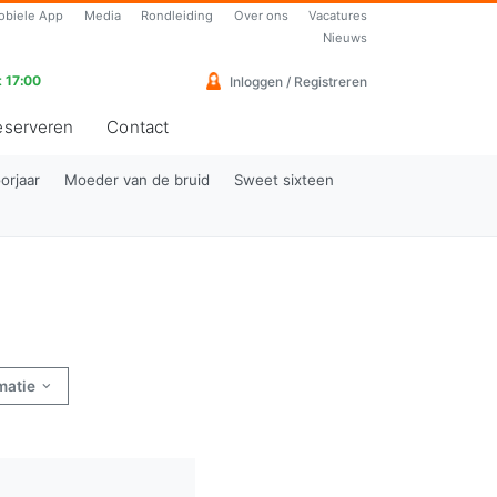
obiele App
Media
Rondleiding
Over ons
Vacatures
Nieuws
 17:00
Inloggen / Registreren
eserveren
Contact
orjaar
Moeder van de bruid
Sweet sixteen
rmatie