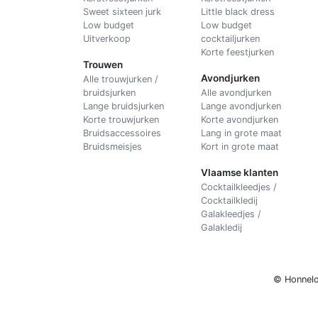
Sweet sixteen jurk
Little black dress
Low budget
Low budget
Uitverkoop
cocktailjurken
Korte feestjurken
Trouwen
Avondjurken
Alle trouwjurken /
bruidsjurken
Alle avondjurken
Lange bruidsjurken
Lange avondjurken
Korte trouwjurken
Korte avondjurken
Bruidsaccessoires
Lang in grote maat
Bruidsmeisjes
Kort in grote maat
Vlaamse klanten
Cocktailkleedjes /
Cocktailkledij
Galakleedjes /
Galakledij
© Honnelo