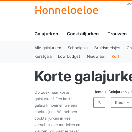
Wi
Galajurken
Cocktailjurken
Trouwen
(huidig)
Alle galajurken
Schoolgala
Bruidsmeisjes
Ga
Kerstgala
Low budget
Nieuwjaar
Kort
Korte galajurk
Home
Galajurken
Op zoek naar korte
galajurken? Een korte
Kleur
galajurk noemen we een
cocktailjurk. Wij hebben
cocktailjurken in veel
verschillende modellen en
kleuren. Zo weet je zeker