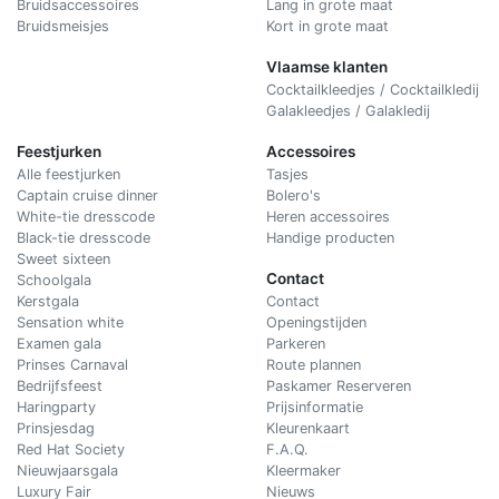
Bruidsaccessoires
Lang in grote maat
Bruidsmeisjes
Kort in grote maat
Vlaamse klanten
Cocktailkleedjes / Cocktailkledij
Galakleedjes / Galakledij
Feestjurken
Accessoires
Alle feestjurken
Tasjes
Captain cruise dinner
Bolero's
White-tie dresscode
Heren accessoires
Black-tie dresscode
Handige producten
Sweet sixteen
Contact
Schoolgala
Kerstgala
C
ontact
Sensation white
Openingstijden
Examen gala
Parkeren
Prinses Carnaval
Route plannen
Bedrijfsfeest
Paskamer Reserveren
Haringparty
Prijsinformatie
Prinsjesdag
Kleurenkaart
Red Hat Society
F.A.Q.
Nieuwjaarsgala
Kleermaker
Luxury Fair
Nieuws