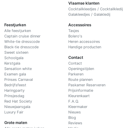
Vlaamse klanten
Cocktailkleedjes / Cocktailkledij
Galakleedjes / Galakledij
Feestjurken
Accessoires
Alle feestjurken
Tasjes
Captain cruise dinner
Bolero's
White-tie dresscode
Heren accessoires
Black-tie dresscode
Handige producten
Sweet sixteen
Contact
Schoolgala
Kerstgala
C
ontact
Sensation white
Openingstijden
Examen gala
Parkeren
Prinses Carnaval
Route plannen
Bedrijfsfeest
Paskamer Reserveren
Haringparty
Prijsinformatie
Prinsjesdag
Kleurenkaart
Red Hat Society
F.A.Q.
Nieuwjaarsgala
Kleermaker
Luxury Fair
Nieuws
Blog
Grote maten
Reviews