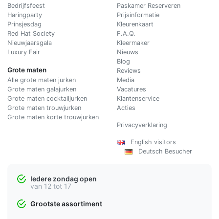
Bedrijfsfeest
Paskamer Reserveren
Haringparty
Prijsinformatie
Prinsjesdag
Kleurenkaart
Red Hat Society
F.A.Q.
Nieuwjaarsgala
Kleermaker
Luxury Fair
Nieuws
Blog
Grote maten
Reviews
Alle grote maten jurken
Media
Grote maten galajurken
Vacatures
Grote maten cocktailjurken
Klantenservice
Grote maten trouwjurken
Acties
Grote maten korte trouwjurken
Privacyverklaring
English visitors
Deutsch Besucher
Iedere zondag open
van 12 tot 17
Grootste assortiment