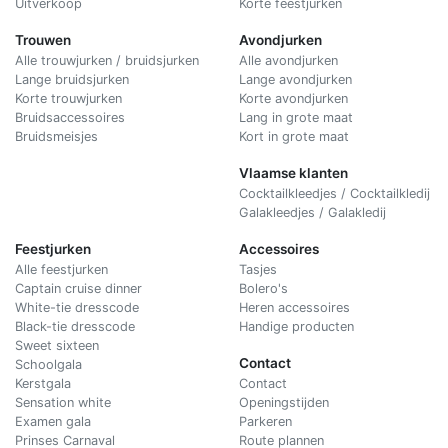
Uitverkoop
Korte feestjurken
Trouwen
Avondjurken
Alle trouwjurken / bruidsjurken
Alle avondjurken
Lange bruidsjurken
Lange avondjurken
Korte trouwjurken
Korte avondjurken
Bruidsaccessoires
Lang in grote maat
Bruidsmeisjes
Kort in grote maat
Vlaamse klanten
Cocktailkleedjes / Cocktailkledij
Galakleedjes / Galakledij
Feestjurken
Accessoires
Alle feestjurken
Tasjes
Captain cruise dinner
Bolero's
White-tie dresscode
Heren accessoires
Black-tie dresscode
Handige producten
Sweet sixteen
Contact
Schoolgala
Kerstgala
C
ontact
Sensation white
Openingstijden
Examen gala
Parkeren
Prinses Carnaval
Route plannen