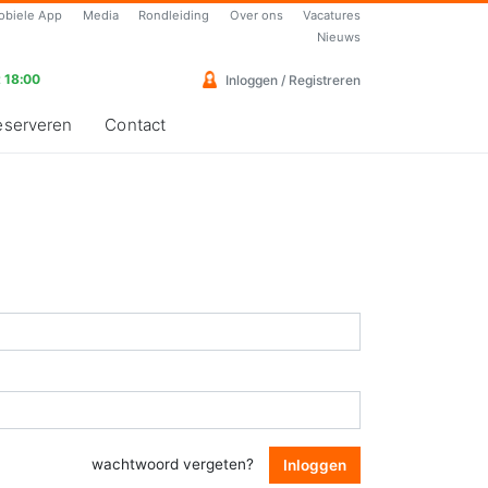
obiele App
Media
Rondleiding
Over ons
Vacatures
Nieuws
 18:00
Inloggen / Registreren
eserveren
Contact
wachtwoord vergeten?
Inloggen