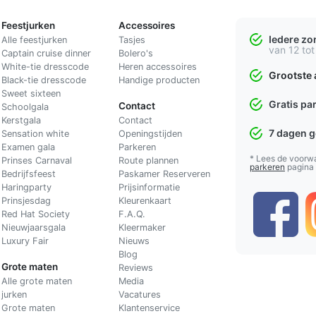
Feestjurken
Accessoires
Iedere z
Alle feestjurken
Tasjes
van 12 tot
Captain cruise dinner
Bolero's
White-tie dresscode
Heren accessoires
Grootste 
Black-tie dresscode
Handige producten
Sweet sixteen
Gratis pa
Contact
Schoolgala
Kerstgala
C
ontact
7 dagen 
Sensation white
Openingstijden
Examen gala
Parkeren
* Lees de voorw
Prinses Carnaval
Route plannen
parkeren
pagina
Bedrijfsfeest
Paskamer Reserveren
Haringparty
Prijsinformatie
Prinsjesdag
Kleurenkaart
Red Hat Society
F.A.Q.
Nieuwjaarsgala
Kleermaker
Luxury Fair
Nieuws
Blog
Grote maten
Reviews
Alle grote maten
Media
jurken
Vacatures
Grote maten
Klantenservice