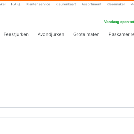
nkel
F.A.Q.
Klantenservice
Kleurenkaart
Assortiment
Kleermaker
M
Vandaag open tot
Feestjurken
Avondjurken
Grote maten
Paskamer r