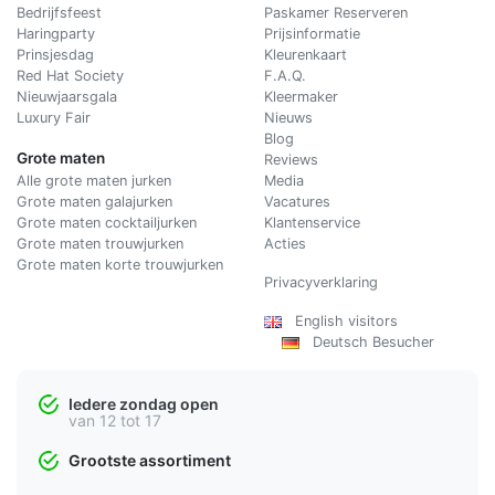
Bedrijfsfeest
Paskamer Reserveren
Haringparty
Prijsinformatie
Prinsjesdag
Kleurenkaart
Red Hat Society
F.A.Q.
Nieuwjaarsgala
Kleermaker
Luxury Fair
Nieuws
Blog
Grote maten
Reviews
Alle grote maten jurken
Media
Grote maten galajurken
Vacatures
Grote maten cocktailjurken
Klantenservice
Grote maten trouwjurken
Acties
Grote maten korte trouwjurken
Privacyverklaring
English visitors
Deutsch Besucher
Iedere zondag open
van 12 tot 17
Grootste assortiment