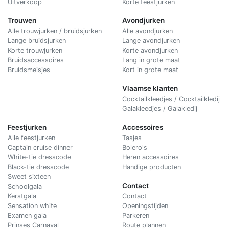
Uitverkoop
Korte feestjurken
Trouwen
Avondjurken
Alle trouwjurken / bruidsjurken
Alle avondjurken
Lange bruidsjurken
Lange avondjurken
Korte trouwjurken
Korte avondjurken
Bruidsaccessoires
Lang in grote maat
Bruidsmeisjes
Kort in grote maat
Vlaamse klanten
Cocktailkleedjes / Cocktailkledij
Galakleedjes / Galakledij
Feestjurken
Accessoires
Alle feestjurken
Tasjes
Captain cruise dinner
Bolero's
White-tie dresscode
Heren accessoires
Black-tie dresscode
Handige producten
Sweet sixteen
Contact
Schoolgala
Kerstgala
C
ontact
Sensation white
Openingstijden
Examen gala
Parkeren
Prinses Carnaval
Route plannen