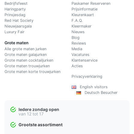
Bedrijfsfeest
Paskamer Reserveren
Haringparty
Prijsinformatie
Prinsjesdag
Kleurenkaart
Red Hat Society
F.A.Q.
Nieuwjaarsgala
Kleermaker
Luxury Fair
Nieuws
Blog
Grote maten
Reviews
Alle grote maten jurken
Media
Grote maten galajurken
Vacatures
Grote maten cocktailjurken
Klantenservice
Grote maten trouwjurken
Acties
Grote maten korte trouwjurken
Privacyverklaring
English visitors
Deutsch Besucher
Iedere zondag open
van 12 tot 17
Grootste assortiment