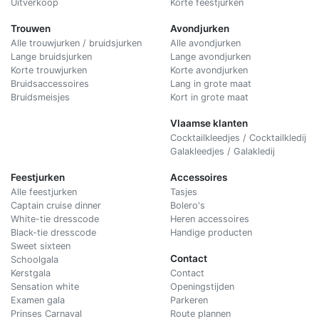
Uitverkoop
Korte feestjurken
Trouwen
Avondjurken
Alle trouwjurken / bruidsjurken
Alle avondjurken
Lange bruidsjurken
Lange avondjurken
Korte trouwjurken
Korte avondjurken
Bruidsaccessoires
Lang in grote maat
Bruidsmeisjes
Kort in grote maat
Vlaamse klanten
Cocktailkleedjes / Cocktailkledij
Galakleedjes / Galakledij
Feestjurken
Accessoires
Alle feestjurken
Tasjes
Captain cruise dinner
Bolero's
White-tie dresscode
Heren accessoires
Black-tie dresscode
Handige producten
Sweet sixteen
Contact
Schoolgala
Kerstgala
C
ontact
Sensation white
Openingstijden
Examen gala
Parkeren
Prinses Carnaval
Route plannen