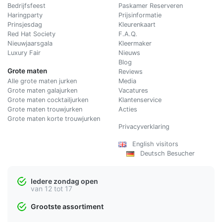
Bedrijfsfeest
Paskamer Reserveren
Haringparty
Prijsinformatie
Prinsjesdag
Kleurenkaart
Red Hat Society
F.A.Q.
Nieuwjaarsgala
Kleermaker
Luxury Fair
Nieuws
Blog
Grote maten
Reviews
Alle grote maten jurken
Media
Grote maten galajurken
Vacatures
Grote maten cocktailjurken
Klantenservice
Grote maten trouwjurken
Acties
Grote maten korte trouwjurken
Privacyverklaring
English visitors
Deutsch Besucher
Iedere zondag open
van 12 tot 17
Grootste assortiment