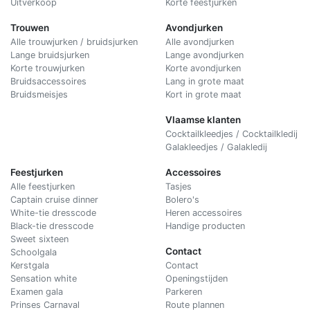
Uitverkoop
Korte feestjurken
Trouwen
Avondjurken
Alle trouwjurken / bruidsjurken
Alle avondjurken
Lange bruidsjurken
Lange avondjurken
Korte trouwjurken
Korte avondjurken
Bruidsaccessoires
Lang in grote maat
Bruidsmeisjes
Kort in grote maat
Vlaamse klanten
Cocktailkleedjes / Cocktailkledij
Galakleedjes / Galakledij
Feestjurken
Accessoires
Alle feestjurken
Tasjes
Captain cruise dinner
Bolero's
White-tie dresscode
Heren accessoires
Black-tie dresscode
Handige producten
Sweet sixteen
Contact
Schoolgala
Kerstgala
C
ontact
Sensation white
Openingstijden
Examen gala
Parkeren
Prinses Carnaval
Route plannen