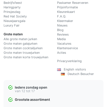
Bedrijfsfeest
Paskamer Reserveren
Haringparty
Prijsinformatie
Prinsjesdag
Kleurenkaart
Red Hat Society
F.A.Q.
Nieuwjaarsgala
Kleermaker
Luxury Fair
Nieuws
Blog
Grote maten
Reviews
Alle grote maten jurken
Media
Grote maten galajurken
Vacatures
Grote maten cocktailjurken
Klantenservice
Grote maten trouwjurken
Acties
Grote maten korte trouwjurken
Privacyverklaring
English visitors
Deutsch Besucher
Iedere zondag open
van 12 tot 17
Grootste assortiment