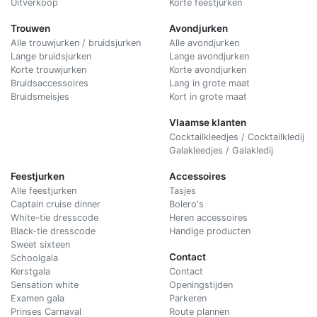
Uitverkoop
Korte feestjurken
Trouwen
Avondjurken
Alle trouwjurken / bruidsjurken
Alle avondjurken
Lange bruidsjurken
Lange avondjurken
Korte trouwjurken
Korte avondjurken
Bruidsaccessoires
Lang in grote maat
Bruidsmeisjes
Kort in grote maat
Vlaamse klanten
Cocktailkleedjes / Cocktailkledij
Galakleedjes / Galakledij
Feestjurken
Accessoires
Alle feestjurken
Tasjes
Captain cruise dinner
Bolero's
White-tie dresscode
Heren accessoires
Black-tie dresscode
Handige producten
Sweet sixteen
Contact
Schoolgala
Kerstgala
C
ontact
Sensation white
Openingstijden
Examen gala
Parkeren
Prinses Carnaval
Route plannen