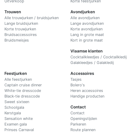
Uitverkoop
Korte feestjurken
Trouwen
Avondjurken
Alle trouwjurken / bruidsjurken
Alle avondjurken
Lange bruidsjurken
Lange avondjurken
Korte trouwjurken
Korte avondjurken
Bruidsaccessoires
Lang in grote maat
Bruidsmeisjes
Kort in grote maat
Vlaamse klanten
Cocktailkleedjes / Cocktailkledij
Galakleedjes / Galakledij
Feestjurken
Accessoires
Alle feestjurken
Tasjes
Captain cruise dinner
Bolero's
White-tie dresscode
Heren accessoires
Black-tie dresscode
Handige producten
Sweet sixteen
Contact
Schoolgala
Kerstgala
C
ontact
Sensation white
Openingstijden
Examen gala
Parkeren
Prinses Carnaval
Route plannen