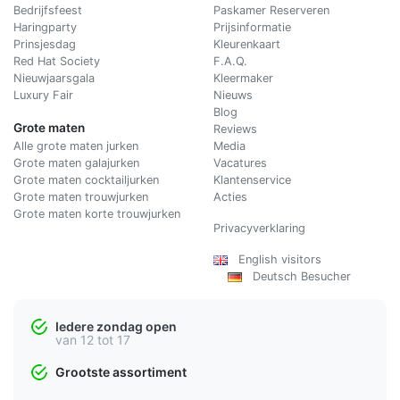
Bedrijfsfeest
Paskamer Reserveren
Haringparty
Prijsinformatie
Prinsjesdag
Kleurenkaart
Red Hat Society
F.A.Q.
Nieuwjaarsgala
Kleermaker
Luxury Fair
Nieuws
Blog
Grote maten
Reviews
Alle grote maten jurken
Media
Grote maten galajurken
Vacatures
Grote maten cocktailjurken
Klantenservice
Grote maten trouwjurken
Acties
Grote maten korte trouwjurken
Privacyverklaring
English visitors
Deutsch Besucher
Iedere zondag open
van 12 tot 17
Grootste assortiment