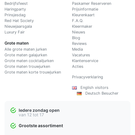
Bedrijfsfeest
Paskamer Reserveren
Haringparty
Prijsinformatie
Prinsjesdag
Kleurenkaart
Red Hat Society
F.A.Q.
Nieuwjaarsgala
Kleermaker
Luxury Fair
Nieuws
Blog
Grote maten
Reviews
Alle grote maten jurken
Media
Grote maten galajurken
Vacatures
Grote maten cocktailjurken
Klantenservice
Grote maten trouwjurken
Acties
Grote maten korte trouwjurken
Privacyverklaring
English visitors
Deutsch Besucher
Iedere zondag open
van 12 tot 17
Grootste assortiment