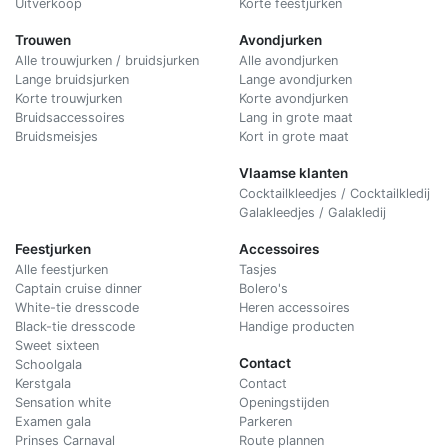
Uitverkoop
Korte feestjurken
Trouwen
Avondjurken
Alle trouwjurken / bruidsjurken
Alle avondjurken
Lange bruidsjurken
Lange avondjurken
Korte trouwjurken
Korte avondjurken
Bruidsaccessoires
Lang in grote maat
Bruidsmeisjes
Kort in grote maat
Vlaamse klanten
Cocktailkleedjes / Cocktailkledij
Galakleedjes / Galakledij
Feestjurken
Accessoires
Alle feestjurken
Tasjes
Captain cruise dinner
Bolero's
White-tie dresscode
Heren accessoires
Black-tie dresscode
Handige producten
Sweet sixteen
Contact
Schoolgala
Kerstgala
C
ontact
Sensation white
Openingstijden
Examen gala
Parkeren
Prinses Carnaval
Route plannen