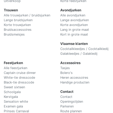
Uitverkoop
Korte feestjurken
Trouwen
Avondjurken
Alle trouwjurken / bruidsjurken
Alle avondjurken
Lange bruidsjurken
Lange avondjurken
Korte trouwjurken
Korte avondjurken
Bruidsaccessoires
Lang in grote maat
Bruidsmeisjes
Kort in grote maat
Vlaamse klanten
Cocktailkleedjes / Cocktailkledij
Galakleedjes / Galakledij
Feestjurken
Accessoires
Alle feestjurken
Tasjes
Captain cruise dinner
Bolero's
White-tie dresscode
Heren accessoires
Black-tie dresscode
Handige producten
Sweet sixteen
Contact
Schoolgala
Kerstgala
C
ontact
Sensation white
Openingstijden
Examen gala
Parkeren
Prinses Carnaval
Route plannen