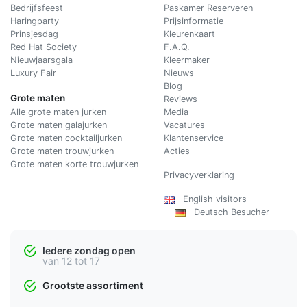
Bedrijfsfeest
Paskamer Reserveren
Haringparty
Prijsinformatie
Prinsjesdag
Kleurenkaart
Red Hat Society
F.A.Q.
Nieuwjaarsgala
Kleermaker
Luxury Fair
Nieuws
Blog
Grote maten
Reviews
Alle grote maten jurken
Media
Grote maten galajurken
Vacatures
Grote maten cocktailjurken
Klantenservice
Grote maten trouwjurken
Acties
Grote maten korte trouwjurken
Privacyverklaring
English visitors
Deutsch Besucher
Iedere zondag open
van 12 tot 17
Grootste assortiment