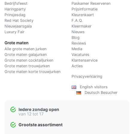
Bedrijfsfeest
Paskamer Reserveren
Haringparty
Prijsinformatie
Prinsjesdag
Kleurenkaart
Red Hat Society
F.A.Q.
Nieuwjaarsgala
Kleermaker
Luxury Fair
Nieuws
Blog
Grote maten
Reviews
Alle grote maten jurken
Media
Grote maten galajurken
Vacatures
Grote maten cocktailjurken
Klantenservice
Grote maten trouwjurken
Acties
Grote maten korte trouwjurken
Privacyverklaring
English visitors
Deutsch Besucher
Iedere zondag open
van 12 tot 17
Grootste assortiment