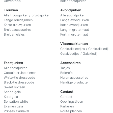
Uitverkoop
Korte feestjurken
Trouwen
Avondjurken
Alle trouwjurken / bruidsjurken
Alle avondjurken
Lange bruidsjurken
Lange avondjurken
Korte trouwjurken
Korte avondjurken
Bruidsaccessoires
Lang in grote maat
Bruidsmeisjes
Kort in grote maat
Vlaamse klanten
Cocktailkleedjes / Cocktailkledij
Galakleedjes / Galakledij
Feestjurken
Accessoires
Alle feestjurken
Tasjes
Captain cruise dinner
Bolero's
White-tie dresscode
Heren accessoires
Black-tie dresscode
Handige producten
Sweet sixteen
Contact
Schoolgala
Kerstgala
C
ontact
Sensation white
Openingstijden
Examen gala
Parkeren
Prinses Carnaval
Route plannen