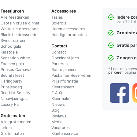
Feestjurken
Accessoires
Iedere z
Alle feestjurken
Tasjes
van 12 tot
Captain cruise dinner
Bolero's
White-tie dresscode
Heren accessoires
Grootste 
Black-tie dresscode
Handige producten
Sweet sixteen
Gratis pa
Contact
Schoolgala
Kerstgala
C
ontact
7 dagen 
Sensation white
Openingstijden
Examen gala
Parkeren
* Lees de voorw
Prinses Carnaval
Route plannen
parkeren
pagina
Bedrijfsfeest
Paskamer Reserveren
Haringparty
Prijsinformatie
Prinsjesdag
Kleurenkaart
Red Hat Society
F.A.Q.
Nieuwjaarsgala
Kleermaker
Luxury Fair
Nieuws
Blog
Grote maten
Reviews
Alle grote maten
Media
jurken
Vacatures
Grote maten
Klantenservice