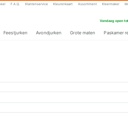
nkel
F.A.Q.
Klantenservice
Kleurenkaart
Assortiment
Kleermaker
M
Vandaag open tot
Feestjurken
Avondjurken
Grote maten
Paskamer r