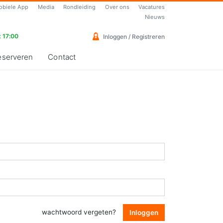
obiele App
Media
Rondleiding
Over ons
Vacatures
Nieuws
 17:00
Inloggen / Registreren
eserveren
Contact
wachtwoord vergeten?
Inloggen