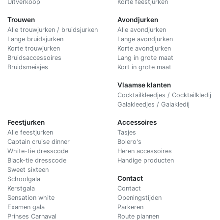
Uitverkoop
Korte feestjurken
Trouwen
Avondjurken
Alle trouwjurken / bruidsjurken
Alle avondjurken
Lange bruidsjurken
Lange avondjurken
Korte trouwjurken
Korte avondjurken
Bruidsaccessoires
Lang in grote maat
Bruidsmeisjes
Kort in grote maat
Vlaamse klanten
Cocktailkleedjes / Cocktailkledij
Galakleedjes / Galakledij
Feestjurken
Accessoires
Alle feestjurken
Tasjes
Captain cruise dinner
Bolero's
White-tie dresscode
Heren accessoires
Black-tie dresscode
Handige producten
Sweet sixteen
Contact
Schoolgala
Kerstgala
C
ontact
Sensation white
Openingstijden
Examen gala
Parkeren
Prinses Carnaval
Route plannen