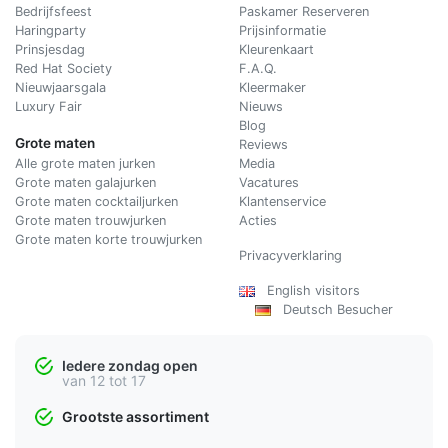
Bedrijfsfeest
Paskamer Reserveren
Haringparty
Prijsinformatie
Prinsjesdag
Kleurenkaart
Red Hat Society
F.A.Q.
Nieuwjaarsgala
Kleermaker
Luxury Fair
Nieuws
Blog
Grote maten
Reviews
Alle grote maten jurken
Media
Grote maten galajurken
Vacatures
Grote maten cocktailjurken
Klantenservice
Grote maten trouwjurken
Acties
Grote maten korte trouwjurken
Privacyverklaring
English visitors
Deutsch Besucher
Iedere zondag open
van 12 tot 17
Grootste assortiment