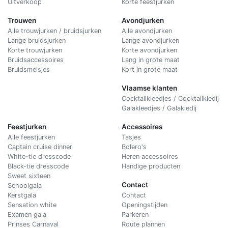
Uitverkoop
Korte feestjurken
Trouwen
Avondjurken
Alle trouwjurken / bruidsjurken
Alle avondjurken
Lange bruidsjurken
Lange avondjurken
Korte trouwjurken
Korte avondjurken
Bruidsaccessoires
Lang in grote maat
Bruidsmeisjes
Kort in grote maat
Vlaamse klanten
Cocktailkleedjes / Cocktailkledij
Galakleedjes / Galakledij
Feestjurken
Accessoires
Alle feestjurken
Tasjes
Captain cruise dinner
Bolero's
White-tie dresscode
Heren accessoires
Black-tie dresscode
Handige producten
Sweet sixteen
Contact
Schoolgala
Kerstgala
C
ontact
Sensation white
Openingstijden
Examen gala
Parkeren
Prinses Carnaval
Route plannen