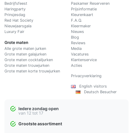
Bedrijfsfeest
Paskamer Reserveren
Haringparty
Prijsinformatie
Prinsjesdag
Kleurenkaart
Red Hat Society
F.A.Q.
Nieuwjaarsgala
Kleermaker
Luxury Fair
Nieuws
Blog
Grote maten
Reviews
Alle grote maten jurken
Media
Grote maten galajurken
Vacatures
Grote maten cocktailjurken
Klantenservice
Grote maten trouwjurken
Acties
Grote maten korte trouwjurken
Privacyverklaring
English visitors
Deutsch Besucher
Iedere zondag open
van 12 tot 17
Grootste assortiment