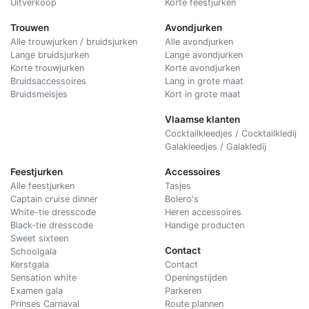
Uitverkoop
Korte feestjurken
Trouwen
Avondjurken
Alle trouwjurken / bruidsjurken
Alle avondjurken
Lange bruidsjurken
Lange avondjurken
Korte trouwjurken
Korte avondjurken
Bruidsaccessoires
Lang in grote maat
Bruidsmeisjes
Kort in grote maat
Vlaamse klanten
Cocktailkleedjes / Cocktailkledij
Galakleedjes / Galakledij
Feestjurken
Accessoires
Alle feestjurken
Tasjes
Captain cruise dinner
Bolero's
White-tie dresscode
Heren accessoires
Black-tie dresscode
Handige producten
Sweet sixteen
Contact
Schoolgala
Kerstgala
C
ontact
Sensation white
Openingstijden
Examen gala
Parkeren
Prinses Carnaval
Route plannen