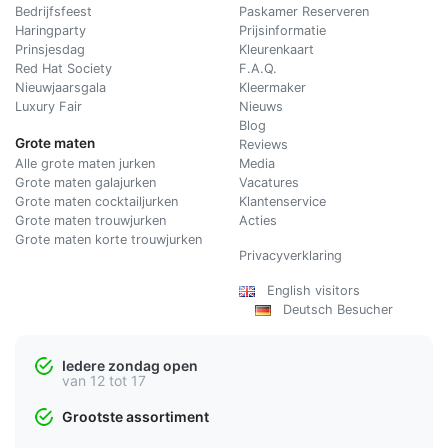
Bedrijfsfeest
Paskamer Reserveren
Haringparty
Prijsinformatie
Prinsjesdag
Kleurenkaart
Red Hat Society
F.A.Q.
Nieuwjaarsgala
Kleermaker
Luxury Fair
Nieuws
Blog
Grote maten
Reviews
Alle grote maten jurken
Media
Grote maten galajurken
Vacatures
Grote maten cocktailjurken
Klantenservice
Grote maten trouwjurken
Acties
Grote maten korte trouwjurken
Privacyverklaring
English visitors
Deutsch Besucher
Iedere zondag open
van 12 tot 17
Grootste assortiment