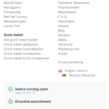
Bedrijfsfeest
Paskamer Reserveren
Haringparty
Prijsinformatie
Prinsjesdag
Kleurenkaart
Red Hat Society
F.A.Q.
Nieuwjaarsgala
Kleermaker
Luxury Fair
Nieuws
Blog
Grote maten
Reviews
Alle grote maten jurken
Media
Grote maten galajurken
Vacatures
Grote maten cocktailjurken
Klantenservice
Grote maten trouwjurken
Acties
Grote maten korte trouwjurken
Privacyverklaring
English visitors
Deutsch Besucher
Iedere zondag open
van 12 tot 17
Grootste assortiment