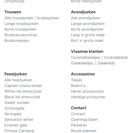
Uitverkoop
Korte feestjurken
Trouwen
Avondjurken
Alle trouwjurken / bruidsjurken
Alle avondjurken
Lange bruidsjurken
Lange avondjurken
Korte trouwjurken
Korte avondjurken
Bruidsaccessoires
Lang in grote maat
Bruidsmeisjes
Kort in grote maat
Vlaamse klanten
Cocktailkleedjes / Cocktailkledij
Galakleedjes / Galakledij
Feestjurken
Accessoires
Alle feestjurken
Tasjes
Captain cruise dinner
Bolero's
White-tie dresscode
Heren accessoires
Black-tie dresscode
Handige producten
Sweet sixteen
Contact
Schoolgala
Kerstgala
C
ontact
Sensation white
Openingstijden
Examen gala
Parkeren
Prinses Carnaval
Route plannen