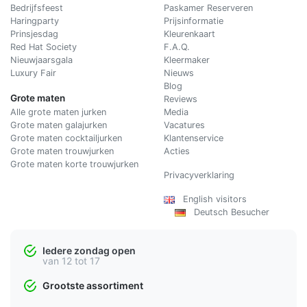
Bedrijfsfeest
Paskamer Reserveren
Haringparty
Prijsinformatie
Prinsjesdag
Kleurenkaart
Red Hat Society
F.A.Q.
Nieuwjaarsgala
Kleermaker
Luxury Fair
Nieuws
Blog
Grote maten
Reviews
Alle grote maten jurken
Media
Grote maten galajurken
Vacatures
Grote maten cocktailjurken
Klantenservice
Grote maten trouwjurken
Acties
Grote maten korte trouwjurken
Privacyverklaring
English visitors
Deutsch Besucher
Iedere zondag open
van 12 tot 17
Grootste assortiment