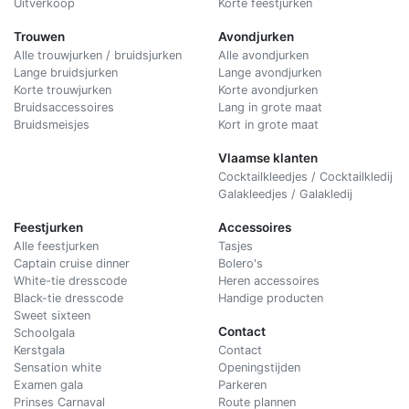
Uitverkoop
Korte feestjurken
Trouwen
Avondjurken
Alle trouwjurken / bruidsjurken
Alle avondjurken
Lange bruidsjurken
Lange avondjurken
Korte trouwjurken
Korte avondjurken
Bruidsaccessoires
Lang in grote maat
Bruidsmeisjes
Kort in grote maat
Vlaamse klanten
Cocktailkleedjes / Cocktailkledij
Galakleedjes / Galakledij
Feestjurken
Accessoires
Alle feestjurken
Tasjes
Captain cruise dinner
Bolero's
White-tie dresscode
Heren accessoires
Black-tie dresscode
Handige producten
Sweet sixteen
Contact
Schoolgala
Kerstgala
C
ontact
Sensation white
Openingstijden
Examen gala
Parkeren
Prinses Carnaval
Route plannen