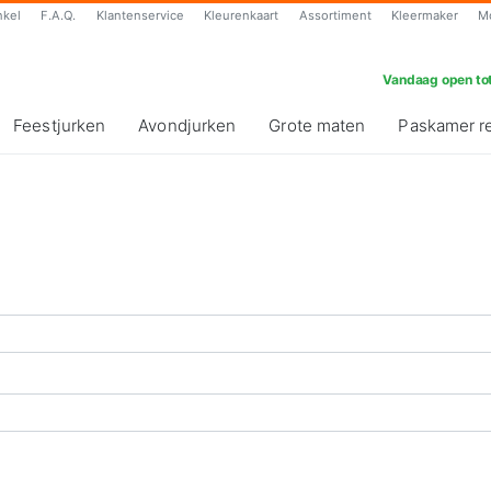
nkel
F.A.Q.
Klantenservice
Kleurenkaart
Assortiment
Kleermaker
M
Vandaag open tot
Feestjurken
Avondjurken
Grote maten
Paskamer r