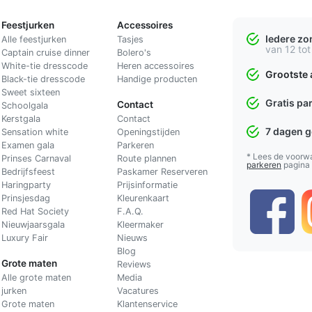
Feestjurken
Accessoires
Iedere z
Alle feestjurken
Tasjes
van 12 tot
Captain cruise dinner
Bolero's
White-tie dresscode
Heren accessoires
Grootste 
Black-tie dresscode
Handige producten
Sweet sixteen
Gratis pa
Contact
Schoolgala
Kerstgala
C
ontact
7 dagen 
Sensation white
Openingstijden
Examen gala
Parkeren
* Lees de voorw
Prinses Carnaval
Route plannen
parkeren
pagina
Bedrijfsfeest
Paskamer Reserveren
Haringparty
Prijsinformatie
Prinsjesdag
Kleurenkaart
Red Hat Society
F.A.Q.
Nieuwjaarsgala
Kleermaker
Luxury Fair
Nieuws
Blog
Grote maten
Reviews
Alle grote maten
Media
jurken
Vacatures
Grote maten
Klantenservice