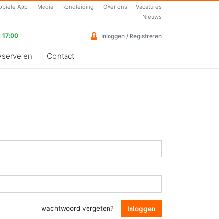
obiele App
Media
Rondleiding
Over ons
Vacatures
Nieuws
 17:00
Inloggen / Registreren
eserveren
Contact
wachtwoord vergeten?
Inloggen