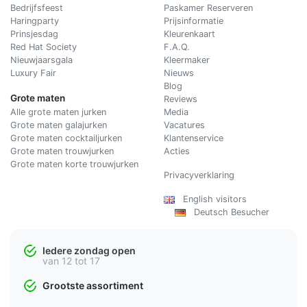
Bedrijfsfeest
Paskamer Reserveren
Haringparty
Prijsinformatie
Prinsjesdag
Kleurenkaart
Red Hat Society
F.A.Q.
Nieuwjaarsgala
Kleermaker
Luxury Fair
Nieuws
Blog
Grote maten
Reviews
Alle grote maten jurken
Media
Grote maten galajurken
Vacatures
Grote maten cocktailjurken
Klantenservice
Grote maten trouwjurken
Acties
Grote maten korte trouwjurken
Privacyverklaring
English visitors
Deutsch Besucher
Iedere zondag open
van 12 tot 17
Grootste assortiment