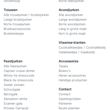
Uitverkoop
Korte feestjurken
Trouwen
Avondjurken
Alle trouwjurken / bruidsjurken
Alle avondjurken
Lange bruidsjurken
Lange avondjurken
Korte trouwjurken
Korte avondjurken
Bruidsaccessoires
Lang in grote maat
Bruidsmeisjes
Kort in grote maat
Vlaamse klanten
Cocktailkleedjes / Cocktailkledij
Galakleedjes / Galakledij
Feestjurken
Accessoires
Alle feestjurken
Tasjes
Captain cruise dinner
Bolero's
White-tie dresscode
Heren accessoires
Black-tie dresscode
Handige producten
Sweet sixteen
Contact
Schoolgala
Kerstgala
C
ontact
Sensation white
Openingstijden
Examen gala
Parkeren
Prinses Carnaval
Route plannen