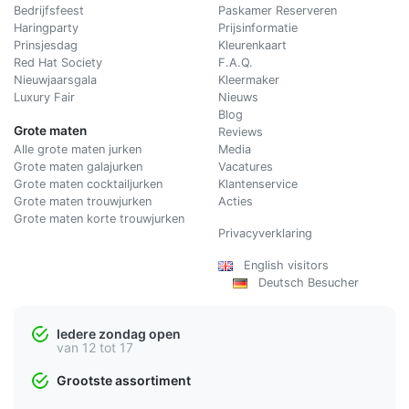
Bedrijfsfeest
Paskamer Reserveren
Haringparty
Prijsinformatie
Prinsjesdag
Kleurenkaart
Red Hat Society
F.A.Q.
Nieuwjaarsgala
Kleermaker
Luxury Fair
Nieuws
Blog
Grote maten
Reviews
Alle grote maten jurken
Media
Grote maten galajurken
Vacatures
Grote maten cocktailjurken
Klantenservice
Grote maten trouwjurken
Acties
Grote maten korte trouwjurken
Privacyverklaring
English visitors
Deutsch Besucher
Iedere zondag open
van 12 tot 17
Grootste assortiment