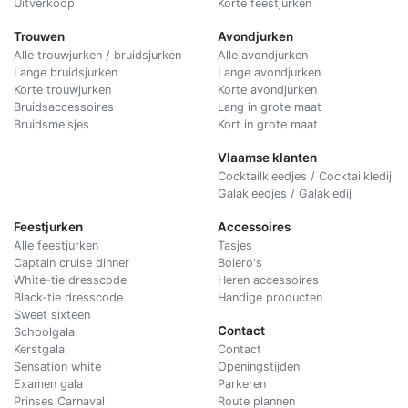
Uitverkoop
Korte feestjurken
Trouwen
Avondjurken
Alle trouwjurken / bruidsjurken
Alle avondjurken
Lange bruidsjurken
Lange avondjurken
Korte trouwjurken
Korte avondjurken
Bruidsaccessoires
Lang in grote maat
Bruidsmeisjes
Kort in grote maat
Vlaamse klanten
Cocktailkleedjes / Cocktailkledij
Galakleedjes / Galakledij
Feestjurken
Accessoires
Alle feestjurken
Tasjes
Captain cruise dinner
Bolero's
White-tie dresscode
Heren accessoires
Black-tie dresscode
Handige producten
Sweet sixteen
Contact
Schoolgala
Kerstgala
C
ontact
Sensation white
Openingstijden
Examen gala
Parkeren
Prinses Carnaval
Route plannen