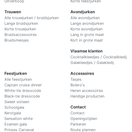
Uitverkoop
Korte feestjurken
Trouwen
Avondjurken
Alle trouwjurken / bruidsjurken
Alle avondjurken
Lange bruidsjurken
Lange avondjurken
Korte trouwjurken
Korte avondjurken
Bruidsaccessoires
Lang in grote maat
Bruidsmeisjes
Kort in grote maat
Vlaamse klanten
Cocktailkleedjes / Cocktailkledij
Galakleedjes / Galakledij
Feestjurken
Accessoires
Alle feestjurken
Tasjes
Captain cruise dinner
Bolero's
White-tie dresscode
Heren accessoires
Black-tie dresscode
Handige producten
Sweet sixteen
Contact
Schoolgala
Kerstgala
C
ontact
Sensation white
Openingstijden
Examen gala
Parkeren
Prinses Carnaval
Route plannen