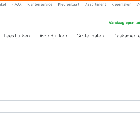
nkel
F.A.Q.
Klantenservice
Kleurenkaart
Assortiment
Kleermaker
M
Vandaag open tot
Feestjurken
Avondjurken
Grote maten
Paskamer r