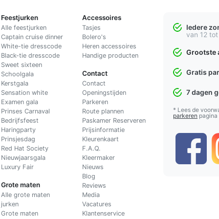
Feestjurken
Accessoires
Iedere z
Alle feestjurken
Tasjes
van 12 tot
Captain cruise dinner
Bolero's
White-tie dresscode
Heren accessoires
Grootste 
Black-tie dresscode
Handige producten
Sweet sixteen
Gratis pa
Contact
Schoolgala
Kerstgala
C
ontact
7 dagen 
Sensation white
Openingstijden
Examen gala
Parkeren
* Lees de voorw
Prinses Carnaval
Route plannen
parkeren
pagina
Bedrijfsfeest
Paskamer Reserveren
Haringparty
Prijsinformatie
Prinsjesdag
Kleurenkaart
Red Hat Society
F.A.Q.
Nieuwjaarsgala
Kleermaker
Luxury Fair
Nieuws
Blog
Grote maten
Reviews
Alle grote maten
Media
jurken
Vacatures
Grote maten
Klantenservice