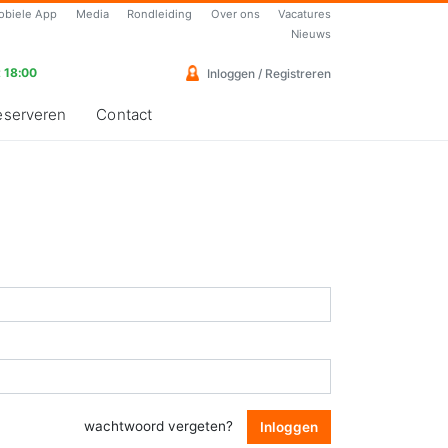
obiele App
Media
Rondleiding
Over ons
Vacatures
Nieuws
 18:00
Inloggen / Registreren
eserveren
Contact
wachtwoord vergeten?
Inloggen