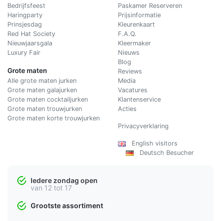
Bedrijfsfeest
Paskamer Reserveren
Haringparty
Prijsinformatie
Prinsjesdag
Kleurenkaart
Red Hat Society
F.A.Q.
Nieuwjaarsgala
Kleermaker
Luxury Fair
Nieuws
Blog
Grote maten
Reviews
Alle grote maten jurken
Media
Grote maten galajurken
Vacatures
Grote maten cocktailjurken
Klantenservice
Grote maten trouwjurken
Acties
Grote maten korte trouwjurken
Privacyverklaring
English visitors
Deutsch Besucher
Iedere zondag open
van 12 tot 17
Grootste assortiment