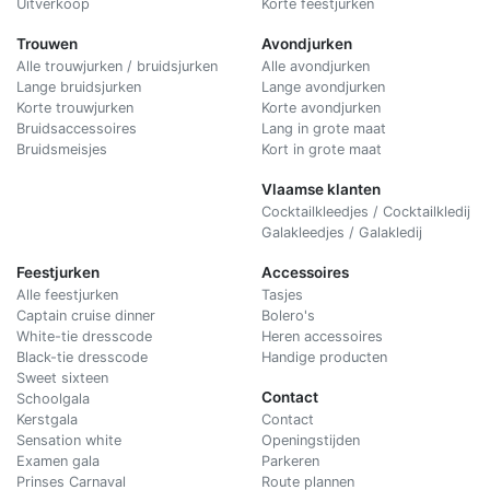
Uitverkoop
Korte feestjurken
Trouwen
Avondjurken
Alle trouwjurken / bruidsjurken
Alle avondjurken
Lange bruidsjurken
Lange avondjurken
Korte trouwjurken
Korte avondjurken
Bruidsaccessoires
Lang in grote maat
Bruidsmeisjes
Kort in grote maat
Vlaamse klanten
Cocktailkleedjes / Cocktailkledij
Galakleedjes / Galakledij
Feestjurken
Accessoires
Alle feestjurken
Tasjes
Captain cruise dinner
Bolero's
White-tie dresscode
Heren accessoires
Black-tie dresscode
Handige producten
Sweet sixteen
Contact
Schoolgala
Kerstgala
C
ontact
Sensation white
Openingstijden
Examen gala
Parkeren
Prinses Carnaval
Route plannen