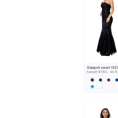
Galajurk
zwart
152
tussen €150,- en €