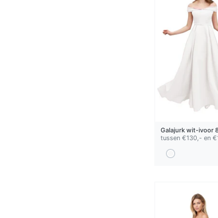
Galajurk
wit-ivoor
8
tussen €130,- en €