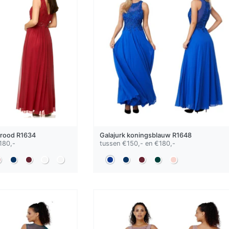
rood
R1634
Galajurk
koningsblauw
R1648
180,-
tussen €150,- en €180,-