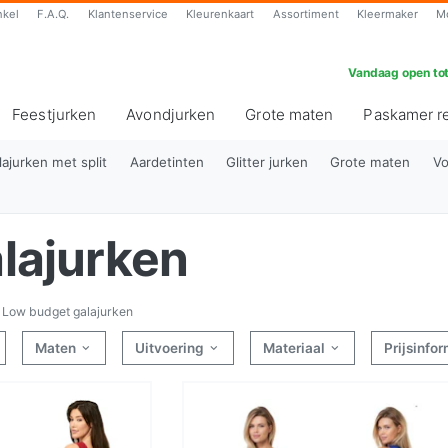
nkel
F.A.Q.
Klantenservice
Kleurenkaart
Assortiment
Kleermaker
M
Vandaag open tot
Feestjurken
Avondjurken
Grote maten
Paskamer r
lajurken met split
Aardetinten
Glitter jurken
Grote maten
Vo
lajurken
Low budget galajurken
Maten
Uitvoering
Materiaal
Prijsinfo