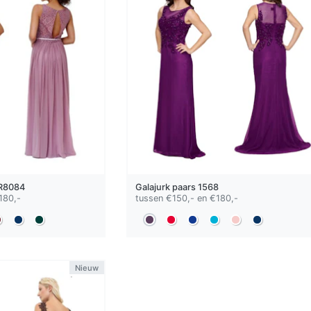
R8084
Galajurk
paars
1568
180,-
tussen €150,- en €180,-
Nieuw