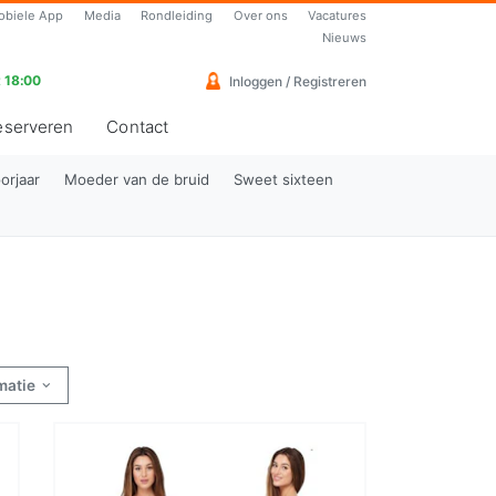
obiele App
Media
Rondleiding
Over ons
Vacatures
Nieuws
 18:00
Inloggen / Registreren
eserveren
Contact
orjaar
Moeder van de bruid
Sweet sixteen
rmatie