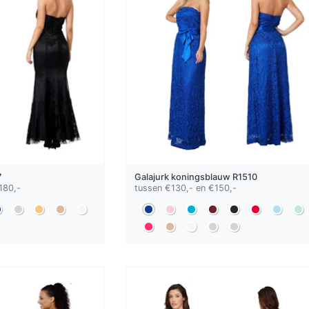
7
Galajurk
koningsblauw
R1510
180,-
tussen €130,- en €150,-