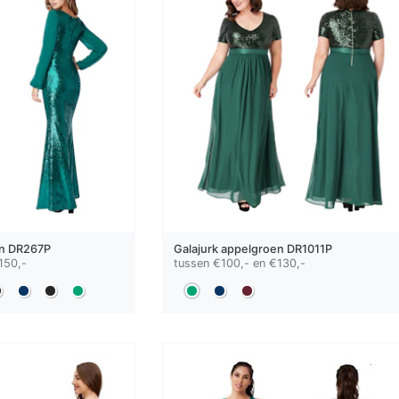
n
DR267P
Galajurk
appelgroen
DR1011P
150,-
tussen €100,- en €130,-