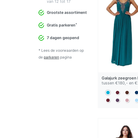
van 12 tot 17
Grootste assortiment
*
Gratis parkeren
7 dagen geopend
* Lees de voorwaarden op
de
parkeren
pagina
Galajurk
zeegroen
tussen €180,- en €