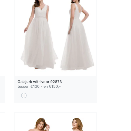
Galajurk
wit-ivoor
9287B
tussen €130,- en €150,-