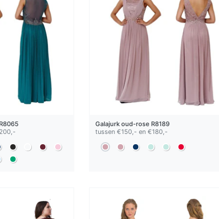
R8065
Galajurk
oud-rose
R8189
200,-
tussen €150,- en €180,-