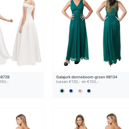
872B
Galajurk
denneboom-groen
R8134
150,-
tussen €130,- en €150,-