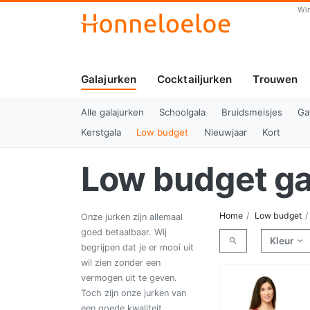
Wi
Galajurken
Cocktailjurken
Trouwen
(huidig)
Alle galajurken
Schoolgala
Bruidsmeisjes
Ga
Kerstgala
Low budget
Nieuwjaar
Kort
Low budget ga
Home
Low budget
Onze jurken zijn allemaal
goed betaalbaar. Wij
Kleur
begrijpen dat je er mooi uit
wil zien zonder een
vermogen uit te geven.
Toch zijn onze jurken van
een goede kwaliteit.