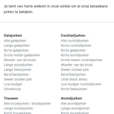
Je bent van harte welkom in onze winkel om al onze betaalbare
jurken te bekijken.
Galajurken
Cocktailjurken
Alle galajurken
Alle cocktailjurken
Lange galajurken
Korte cocktailjurken
Korte galajurken
Korte galajurken
Grote maten galajurken
Korte avondjurken
Moeder van de bruid
Grote maten cocktailjurken
Lange avondjurken
Moeder van de bruid
Lange feestjurken
Sweet sixteen jurk
Kerstfeestjurken
Kerstfeestjurken
Sweet sixteen jurk
Little black dress
Low budget
Low budget cocktailjurken
Uitverkoop
Korte feestjurken
Trouwen
Avondjurken
Alle trouwjurken / bruidsjurken
Alle avondjurken
Lange bruidsjurken
Lange avondjurken
Korte trouwjurken
Korte avondjurken