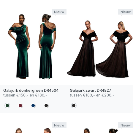
Nieuw
Nieuw
Galajurk
donkergroen
DR4504
Galajurk
zwart
DR4827
tussen €150,- en €180,-
tussen €180,- en €200,-
Nieuw
Nieuw