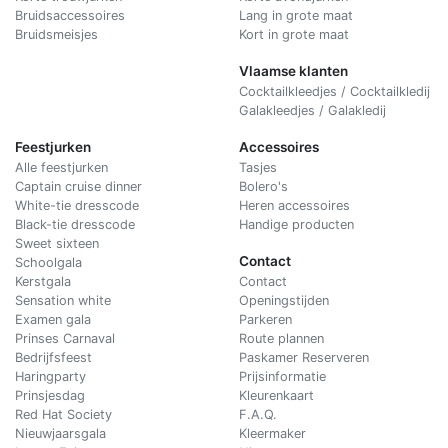
Bruidsaccessoires
Lang in grote maat
Bruidsmeisjes
Kort in grote maat
Vlaamse klanten
Cocktailkleedjes / Cocktailkledij
Galakleedjes / Galakledij
Feestjurken
Accessoires
Alle feestjurken
Tasjes
Captain cruise dinner
Bolero's
White-tie dresscode
Heren accessoires
Black-tie dresscode
Handige producten
Sweet sixteen
Contact
Schoolgala
Kerstgala
C
ontact
Sensation white
Openingstijden
Examen gala
Parkeren
Prinses Carnaval
Route plannen
Bedrijfsfeest
Paskamer Reserveren
Haringparty
Prijsinformatie
Prinsjesdag
Kleurenkaart
Red Hat Society
F.A.Q.
Nieuwjaarsgala
Kleermaker