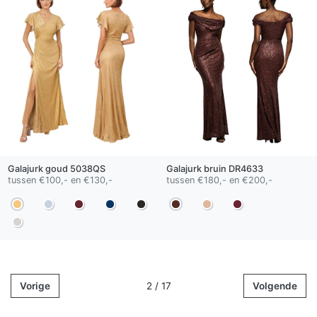
Galajurk
goud
5038QS
Galajurk
bruin
DR4633
tussen €100,- en €130,-
tussen €180,- en €200,-
Vorige
2 / 17
Volgende