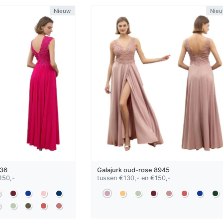
Nieuw
Nie
36
Galajurk
oud-rose
8945
150,-
tussen €130,- en €150,-