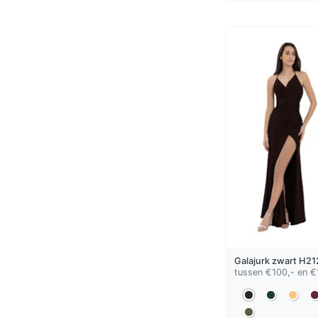
Galajurk
zwart
H21
tussen €100,- en €