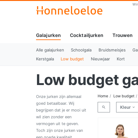
Wi
Galajurken
Cocktailjurken
Trouwen
(huidig)
Alle galajurken
Schoolgala
Bruidsmeisjes
Ga
Kerstgala
Low budget
Nieuwjaar
Kort
Low budget ga
Home
Low budget
Onze jurken zijn allemaal
goed betaalbaar. Wij
Kleur
begrijpen dat je er mooi uit
wil zien zonder een
vermogen uit te geven.
Toch zijn onze jurken van
een goede kwaliteit.