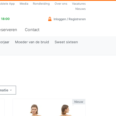
obiele App
Media
Rondleiding
Over ons
Vacatures
Nieuws
 18:00
Inloggen / Registreren
eserveren
Contact
orjaar
Moeder van de bruid
Sweet sixteen
rmatie
Nieuw