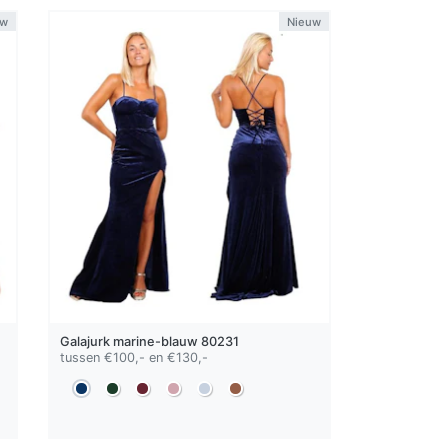
uw
Nieuw
Galajurk
marine-blauw
80231
tussen €100,- en €130,-