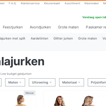
nkel
F.A.Q.
Klantenservice
Kleurenkaart
Assortiment
Kleermaker
M
Vandaag open tot
Feestjurken
Avondjurken
Grote maten
Paskamer r
lajurken met split
Aardetinten
Glitter jurken
Grote maten
Vo
lajurken
Low budget galajurken
Maten
Uitvoering
Materiaal
Prijsinfo
Nieuw