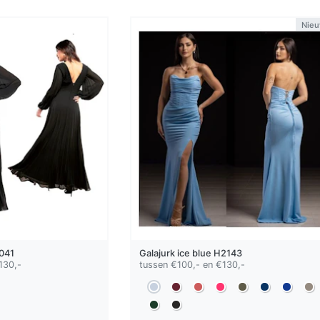
Nie
041
Galajurk
ice blue
H2143
130,-
tussen €100,- en €130,-