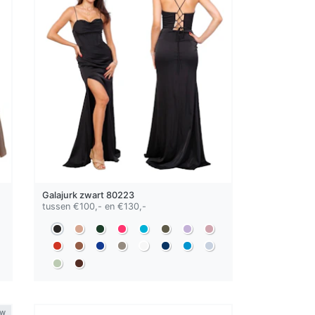
Galajurk
zwart
80223
tussen €100,- en €130,-
uw