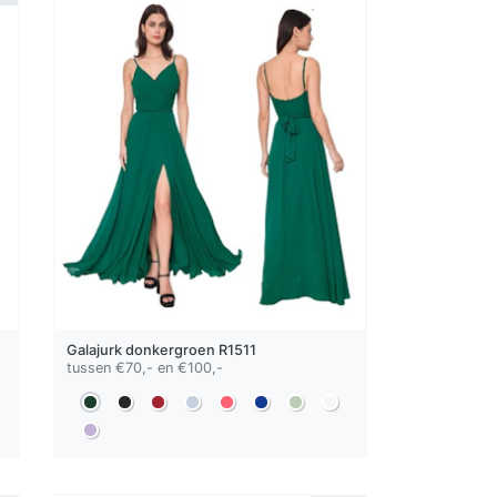
Galajurk
donkergroen
R1511
tussen €70,- en €100,-