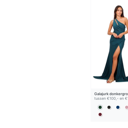
Galajurk
donkergr
tussen €100,- en €