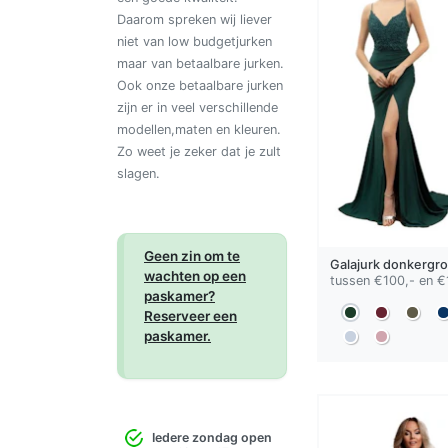
Daarom spreken wij liever
niet van low budgetjurken
maar van betaalbare jurken.
Ook onze betaalbare jurken
zijn er in veel verschillende
modellen,maten en kleuren.
Zo weet je zeker dat je zult
slagen.
Geen zin om te
Galajurk
donkergr
wachten op een
tussen €100,- en €
paskamer?
Reserveer een
paskamer.
Iedere zondag open