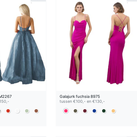
M2267
Galajurk
fuchsia
8975
150,-
tussen €100,- en €130,-