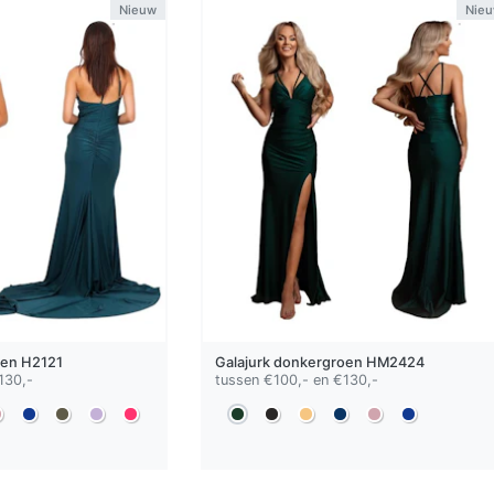
Nieuw
Nie
oen
H2121
Galajurk
donkergroen
HM2424
130,-
tussen €100,- en €130,-