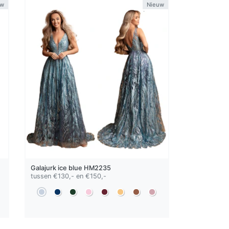
uw
Nieuw
Galajurk
ice blue
HM2235
tussen €130,- en €150,-