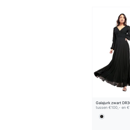
Galajurk
zwart
DR3
tussen €100,- en €