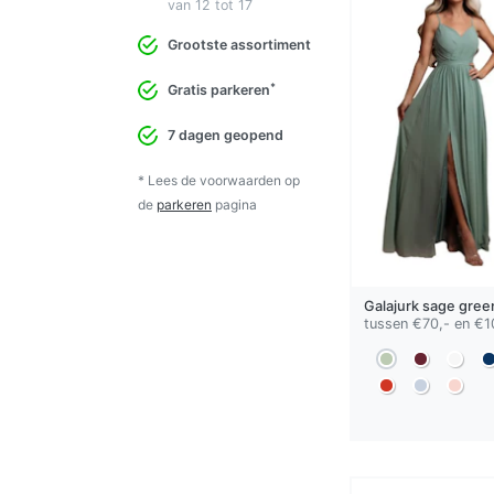
van 12 tot 17
Grootste assortiment
*
Gratis parkeren
7 dagen geopend
* Lees de voorwaarden op
de
parkeren
pagina
Galajurk
sage gree
tussen €70,- en €1