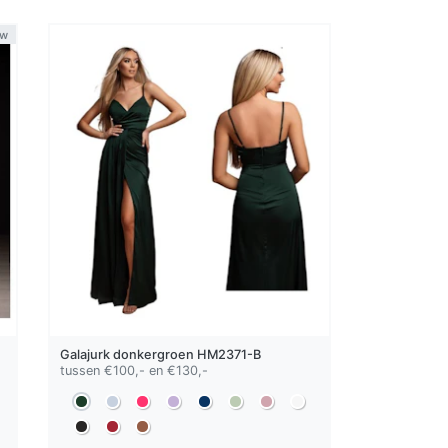
uw
Galajurk
donkergroen
HM2371-B
tussen €100,- en €130,-