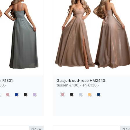
n
R1301
Galajurk
oud-rose
HM2443
00,-
tussen €100,- en €130,-
Nieuw
Nie