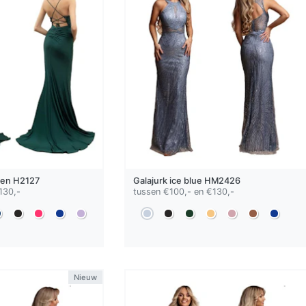
oen
H2127
Galajurk
ice blue
HM2426
130,-
tussen €100,- en €130,-
Nieuw