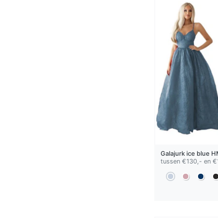
Galajurk
ice blue
H
tussen €130,- en €