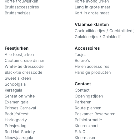
Korte trouwjurken
Korte avondjurken
Bruidsaccessoires
Lang in grote maat
Bruidsmeisjes
Kort in grote maat
Vlaamse klanten
Cocktailkleedjes / Cocktailkledij
Galakleedjes / Galakledij
Feestjurken
Accessoires
Alle feestjurken
Tasjes
Captain cruise dinner
Bolero's
White-tie dresscode
Heren accessoires
Black-tie dresscode
Handige producten
Sweet sixteen
Contact
Schoolgala
Kerstgala
C
ontact
Sensation white
Openingstijden
Examen gala
Parkeren
Prinses Carnaval
Route plannen
Bedrijfsfeest
Paskamer Reserveren
Haringparty
Prijsinformatie
Prinsjesdag
Kleurenkaart
Red Hat Society
F.A.Q.
Nieuwjaarsgala
Kleermaker