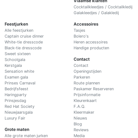
Vlaamse klanten
Cocktailkleedjes / Cocktailkledij
Galakleedjes / Galakledij
Feestjurken
Accessoires
Alle feestjurken
Tasjes
Captain cruise dinner
Bolero's
White-tie dresscode
Heren accessoires
Black-tie dresscode
Handige producten
Sweet sixteen
Contact
Schoolgala
Kerstgala
C
ontact
Sensation white
Openingstijden
Examen gala
Parkeren
Prinses Carnaval
Route plannen
Bedrijfsfeest
Paskamer Reserveren
Haringparty
Prijsinformatie
Prinsjesdag
Kleurenkaart
Red Hat Society
F.A.Q.
Nieuwjaarsgala
Kleermaker
Luxury Fair
Nieuws
Blog
Grote maten
Reviews
Alle grote maten jurken
Media