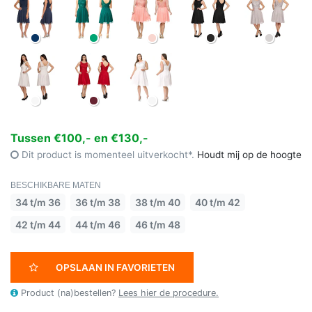
Tussen €100,- en €130,-
Dit product is momenteel uitverkocht*.
Houdt mij op de hoogte
BESCHIKBARE MATEN
34 t/m 36
36 t/m 38
38 t/m 40
40 t/m 42
42 t/m 44
44 t/m 46
46 t/m 48
OPSLAAN IN FAVORIETEN
Product (na)bestellen?
Lees hier de procedure.