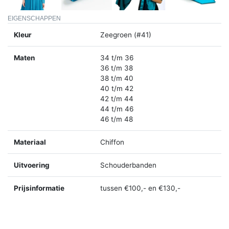
EIGENSCHAPPEN
Kleur
Zeegroen (#41)
Maten
34 t/m 36
36 t/m 38
38 t/m 40
40 t/m 42
42 t/m 44
44 t/m 46
46 t/m 48
Materiaal
Chiffon
Uitvoering
Schouderbanden
Prijsinformatie
tussen €100,- en €130,-