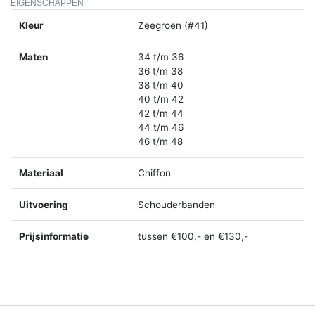
EIGENSCHAPPEN
Kleur
Zeegroen (#41)
Maten
34 t/m 36
36 t/m 38
38 t/m 40
40 t/m 42
42 t/m 44
44 t/m 46
46 t/m 48
Materiaal
Chiffon
Uitvoering
Schouderbanden
Prijsinformatie
tussen €100,- en €130,-