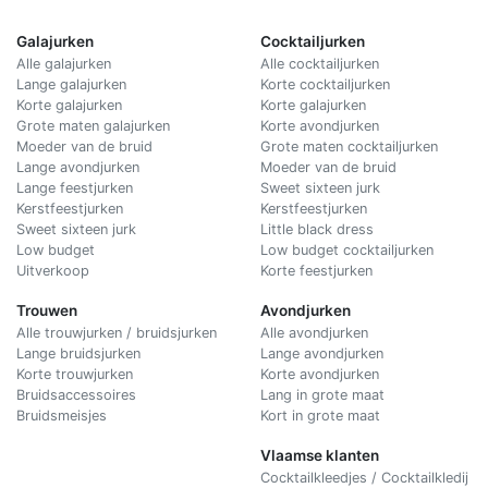
Galajurken
Cocktailjurken
Alle galajurken
Alle cocktailjurken
Lange galajurken
Korte cocktailjurken
Korte galajurken
Korte galajurken
Grote maten galajurken
Korte avondjurken
Moeder van de bruid
Grote maten cocktailjurken
Lange avondjurken
Moeder van de bruid
Lange feestjurken
Sweet sixteen jurk
Kerstfeestjurken
Kerstfeestjurken
Sweet sixteen jurk
Little black dress
Low budget
Low budget cocktailjurken
Uitverkoop
Korte feestjurken
Trouwen
Avondjurken
Alle trouwjurken / bruidsjurken
Alle avondjurken
Lange bruidsjurken
Lange avondjurken
Korte trouwjurken
Korte avondjurken
Bruidsaccessoires
Lang in grote maat
Bruidsmeisjes
Kort in grote maat
Vlaamse klanten
Cocktailkleedjes / Cocktailkledij