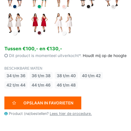
Tussen €100,- en €130,-
Dit product is momenteel uitverkocht*.
Houdt mij op de hoogte
BESCHIKBARE MATEN
34 t/m 36
36 t/m 38
38 t/m 40
40 t/m 42
42 t/m 44
44 t/m 46
46 t/m 48
OPSLAAN IN FAVORIETEN
Product (na)bestellen?
Lees hier de procedure.