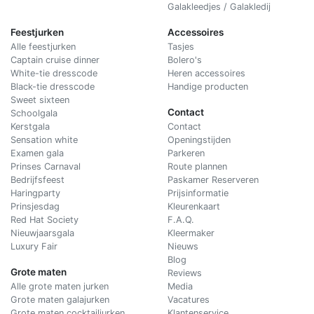
Galakleedjes / Galakledij
Feestjurken
Accessoires
Alle feestjurken
Tasjes
Captain cruise dinner
Bolero's
White-tie dresscode
Heren accessoires
Black-tie dresscode
Handige producten
Sweet sixteen
Contact
Schoolgala
Kerstgala
C
ontact
Sensation white
Openingstijden
Examen gala
Parkeren
Prinses Carnaval
Route plannen
Bedrijfsfeest
Paskamer Reserveren
Haringparty
Prijsinformatie
Prinsjesdag
Kleurenkaart
Red Hat Society
F.A.Q.
Nieuwjaarsgala
Kleermaker
Luxury Fair
Nieuws
Blog
Grote maten
Reviews
Alle grote maten jurken
Media
Grote maten galajurken
Vacatures
Grote maten cocktailjurken
Klantenservice