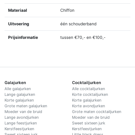
Materiaal
Chiffon
Uitvoering
één schouderband
Prijsinformatie
tussen €70,- en €100,-
Galajurken
Cocktailjurken
Alle galajurken
Alle cocktailjurken
Lange galajurken
Korte cocktailjurken
Korte galajurken
Korte galajurken
Grote maten galajurken
Korte avondjurken
Moeder van de bruid
Grote maten cocktailjurken
Lange avondjurken
Moeder van de bruid
Lange feestjurken
Sweet sixteen jurk
Kerstfeestjurken
Kerstfeestjurken
Sweet sixteen jurk
Little black dress