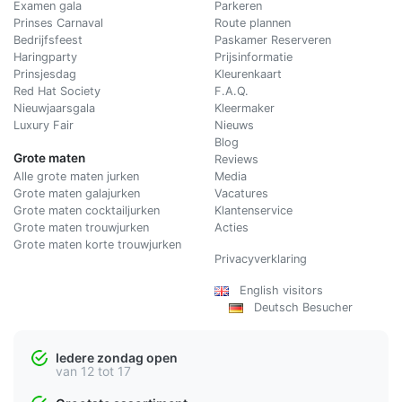
Examen gala
Parkeren
Prinses Carnaval
Route plannen
Bedrijfsfeest
Paskamer Reserveren
Haringparty
Prijsinformatie
Prinsjesdag
Kleurenkaart
Red Hat Society
F.A.Q.
Nieuwjaarsgala
Kleermaker
Luxury Fair
Nieuws
Blog
Grote maten
Reviews
Alle grote maten jurken
Media
Grote maten galajurken
Vacatures
Grote maten cocktailjurken
Klantenservice
Grote maten trouwjurken
Acties
Grote maten korte trouwjurken
Privacyverklaring
English visitors
Deutsch Besucher
Iedere zondag open
van 12 tot 17