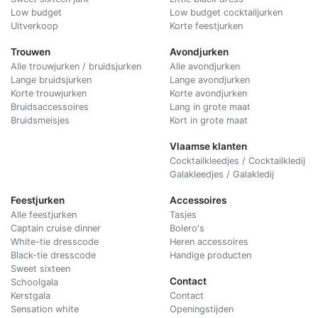
Low budget
Low budget cocktailjurken
Uitverkoop
Korte feestjurken
Trouwen
Avondjurken
Alle trouwjurken / bruidsjurken
Alle avondjurken
Lange bruidsjurken
Lange avondjurken
Korte trouwjurken
Korte avondjurken
Bruidsaccessoires
Lang in grote maat
Bruidsmeisjes
Kort in grote maat
Vlaamse klanten
Cocktailkleedjes / Cocktailkledij
Galakleedjes / Galakledij
Feestjurken
Accessoires
Alle feestjurken
Tasjes
Captain cruise dinner
Bolero's
White-tie dresscode
Heren accessoires
Black-tie dresscode
Handige producten
Sweet sixteen
Contact
Schoolgala
Kerstgala
C
ontact
Sensation white
Openingstijden