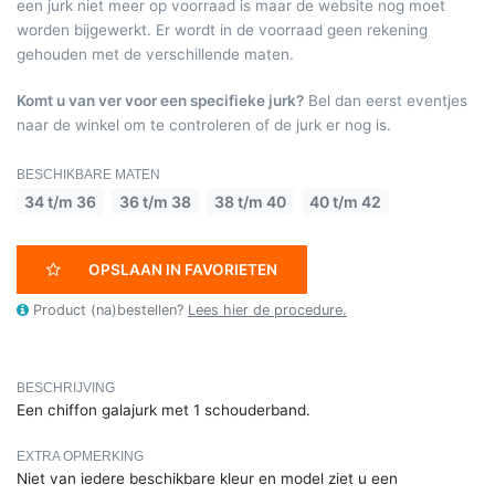
een jurk niet meer op voorraad is maar de website nog moet
worden bijgewerkt. Er wordt in de voorraad geen rekening
gehouden met de verschillende maten.
Komt u van ver voor een specifieke jurk?
Bel dan eerst eventjes
naar de winkel om te controleren of de jurk er nog is.
BESCHIKBARE MATEN
34 t/m 36
36 t/m 38
38 t/m 40
40 t/m 42
OPSLAAN IN FAVORIETEN
Product (na)bestellen?
Lees hier de procedure.
BESCHRIJVING
Een chiffon galajurk met 1 schouderband.
EXTRA OPMERKING
Niet van iedere beschikbare kleur en model ziet u een