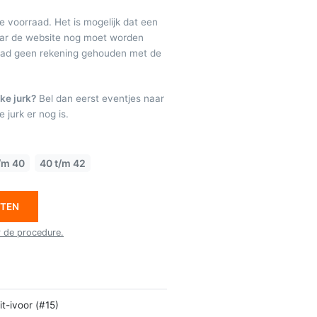
de voorraad. Het is mogelijk dat een
maar de website nog moet worden
raad geen rekening gehouden met de
ke jurk?
Bel dan eerst eventjes naar
 jurk er nog is.
/m 40
40 t/m 42
ETEN
r de procedure.
t-ivoor (#15)