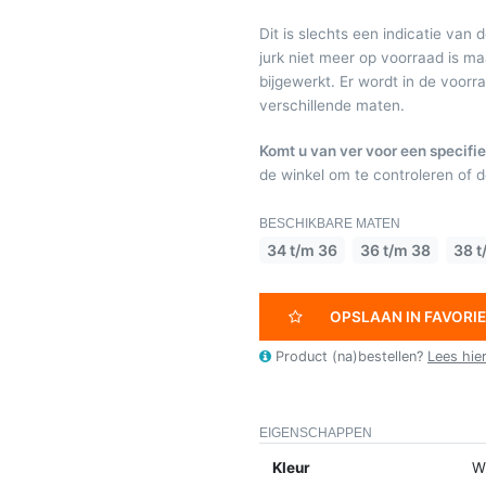
Dit is slechts een indicatie van 
jurk niet meer op voorraad is 
bijgewerkt. Er wordt in de voor
verschillende maten.
Komt u van ver voor een specifie
de winkel om te controleren of de
BESCHIKBARE MATEN
34 t/m 36
36 t/m 38
38 t
OPSLAAN IN FAVORI
Product (na)bestellen?
Lees hie
EIGENSCHAPPEN
Kleur
Wi