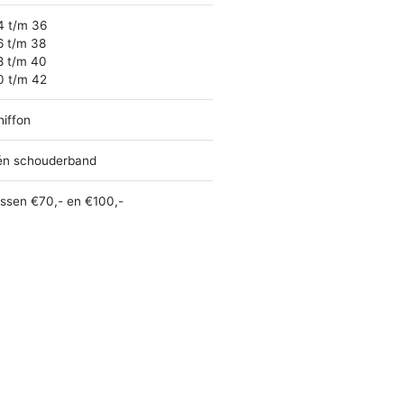
4 t/m 36
6 t/m 38
8 t/m 40
0 t/m 42
hiffon
én schouderband
ussen €70,- en €100,-