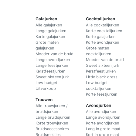
Galajurken
Cocktailjurken
Alle galajurken
Alle cocktailjurken
Lange galajurken
Korte cocktailjurken
Korte galajurken
Korte galajurken
Grote maten
Korte avondjurken
galajurken
Grote maten
Moeder van de bruid
cocktailjurken
Lange avondjurken
Moeder van de bruid
Lange feestjurken
Sweet sixteen jurk
Kerstfeestjurken
Kerstfeestjurken
Sweet sixteen jurk
Little black dress
Low budget
Low budget
Uitverkoop
cocktailjurken
Korte feestjurken
Trouwen
Avondjurken
Alle trouwjurken /
bruidsjurken
Alle avondjurken
Lange bruidsjurken
Lange avondjurken
Korte trouwjurken
Korte avondjurken
Bruidsaccessoires
Lang in grote maat
Bruidsmeisjes
Kort in grote maat