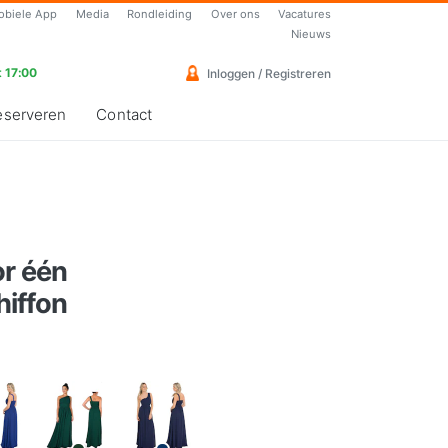
obiele App
Media
Rondleiding
Over ons
Vacatures
Nieuws
 17:00
Inloggen / Registreren
eserveren
Contact
or één
iffon