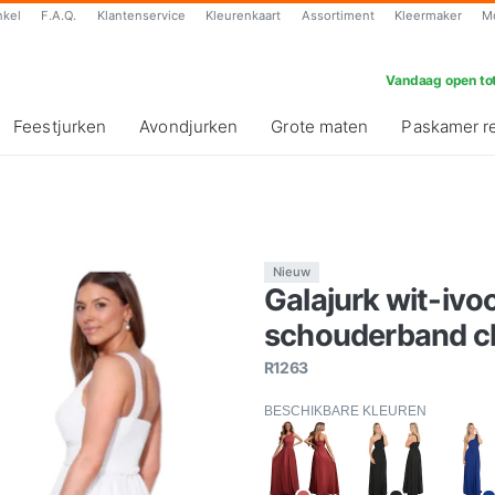
nkel
F.A.Q.
Klantenservice
Kleurenkaart
Assortiment
Kleermaker
M
Vandaag open tot
Feestjurken
Avondjurken
Grote maten
Paskamer r
Nieuw
Galajurk wit-ivo
schouderband ch
R1263
BESCHIKBARE KLEUREN