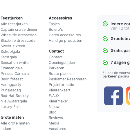
Feestjurken
Accessoires
Iedere z
Alle feestjurken
Tasjes
van 12 tot
Captain cruise dinner
Bolero's
White-tie dresscode
Heren accessoires
Grootste 
Black-tie dresscode
Handige producten
Sweet sixteen
Gratis pa
Contact
Schoolgala
Kerstgala
C
ontact
7 dagen 
Sensation white
Openingstijden
Examen gala
Parkeren
* Lees de voorw
Prinses Carnaval
Route plannen
parkeren
pagina
Bedrijfsfeest
Paskamer Reserveren
Haringparty
Prijsinformatie
Prinsjesdag
Kleurenkaart
Red Hat Society
F.A.Q.
Nieuwjaarsgala
Kleermaker
Luxury Fair
Nieuws
Blog
Grote maten
Reviews
Alle grote maten
Media
jurken
Vacatures