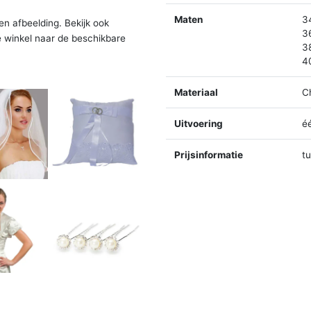
Maten
3
en afbeelding. Bekijk ook
3
e winkel naar de beschikbare
3
4
Materiaal
C
Uitvoering
é
Prijsinformatie
t