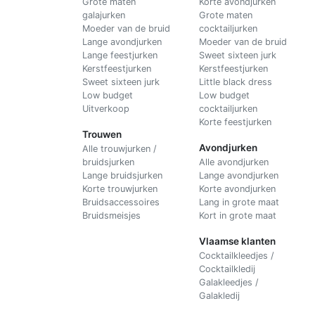
Grote maten
Korte avondjurken
galajurken
Grote maten
Moeder van de bruid
cocktailjurken
Lange avondjurken
Moeder van de bruid
Lange feestjurken
Sweet sixteen jurk
Kerstfeestjurken
Kerstfeestjurken
Sweet sixteen jurk
Little black dress
Low budget
Low budget
Uitverkoop
cocktailjurken
Korte feestjurken
Trouwen
Avondjurken
Alle trouwjurken /
bruidsjurken
Alle avondjurken
Lange bruidsjurken
Lange avondjurken
Korte trouwjurken
Korte avondjurken
Bruidsaccessoires
Lang in grote maat
Bruidsmeisjes
Kort in grote maat
Vlaamse klanten
Cocktailkleedjes /
Cocktailkledij
Galakleedjes /
Galakledij