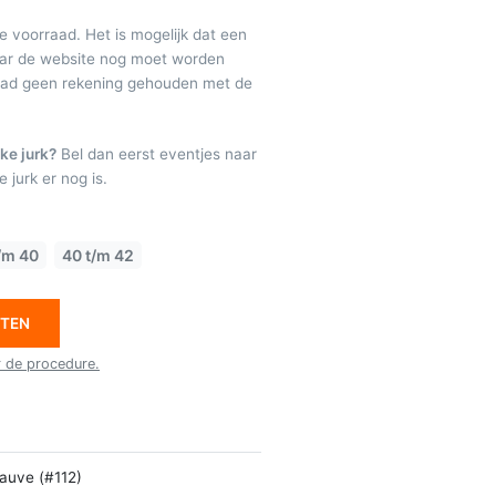
de voorraad. Het is mogelijk dat een
maar de website nog moet worden
raad geen rekening gehouden met de
ke jurk?
Bel dan eerst eventjes naar
 jurk er nog is.
/m 40
40 t/m 42
ETEN
r de procedure.
auve (#112)