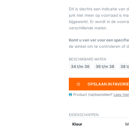
Dit is slechts een indicatie van 
jurk niet meer op voorraad is 
bijgewerkt. Er wordt in de voor
verschillende maten.
Komt u van ver voor een specifie
de winkel om te controleren of de
BESCHIKBARE MATEN
34 t/m 36
36 t/m 38
38 t
OPSLAAN IN FAVORI
Product (na)bestellen?
Lees hie
EIGENSCHAPPEN
Kleur
M