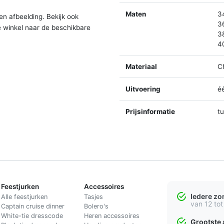
Maten
3
en afbeelding. Bekijk ook
3
e winkel naar de beschikbare
3
4
Materiaal
C
Uitvoering
é
Prijsinformatie
t
Feestjurken
Accessoires
Iedere z
Alle feestjurken
Tasjes
van 12 tot
Captain cruise dinner
Bolero's
White-tie dresscode
Heren accessoires
Grootste 