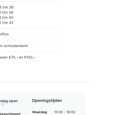
4 t/m 36
6 t/m 38
8 t/m 40
0 t/m 42
hiffon
én schouderband
ussen €70,- en €100,-
Openingstijden
ondag open
 17
Maandag
10:00 - 18:00
assortiment