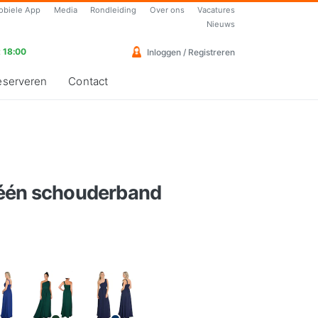
obiele App
Media
Rondleiding
Over ons
Vacatures
Nieuws
 18:00
Inloggen / Registreren
eserveren
Contact
 één schouderband