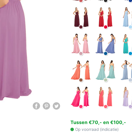
Tussen €70,- en €100,-
Op voorraad (indicatie)