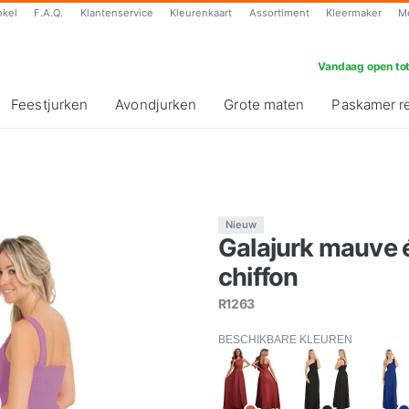
nkel
F.A.Q.
Klantenservice
Kleurenkaart
Assortiment
Kleermaker
M
Vandaag open tot
Feestjurken
Avondjurken
Grote maten
Paskamer r
Nieuw
Galajurk mauve
chiffon
R1263
BESCHIKBARE KLEUREN