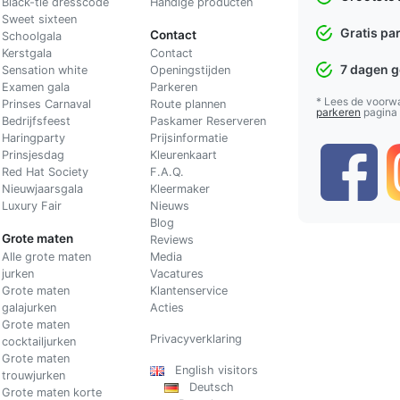
Black-tie dresscode
Handige producten
Sweet sixteen
Gratis pa
Contact
Schoolgala
Kerstgala
C
ontact
7 dagen 
Sensation white
Openingstijden
Examen gala
Parkeren
* Lees de voorw
Prinses Carnaval
Route plannen
parkeren
pagina
Bedrijfsfeest
Paskamer Reserveren
Haringparty
Prijsinformatie
Prinsjesdag
Kleurenkaart
Red Hat Society
F.A.Q.
Nieuwjaarsgala
Kleermaker
Luxury Fair
Nieuws
Blog
Grote maten
Reviews
Alle grote maten
Media
jurken
Vacatures
Grote maten
Klantenservice
galajurken
Acties
Grote maten
Privacyverklaring
cocktailjurken
Grote maten
English visitors
trouwjurken
Deutsch
Grote maten korte