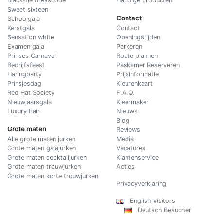
Black-tie dresscode
Handige producten
Sweet sixteen
Contact
Schoolgala
Kerstgala
C
ontact
Sensation white
Openingstijden
Examen gala
Parkeren
Prinses Carnaval
Route plannen
Bedrijfsfeest
Paskamer Reserveren
Haringparty
Prijsinformatie
Prinsjesdag
Kleurenkaart
Red Hat Society
F.A.Q.
Nieuwjaarsgala
Kleermaker
Luxury Fair
Nieuws
Blog
Grote maten
Reviews
Alle grote maten jurken
Media
Grote maten galajurken
Vacatures
Grote maten cocktailjurken
Klantenservice
Grote maten trouwjurken
Acties
Grote maten korte trouwjurken
Privacyverklaring
English visitors
Deutsch Besucher