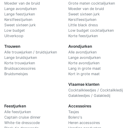
Moeder van de bruid
Grote maten cocktailjurken
Lange avondjurken
Moeder van de bruid
Lange feestjurken
Sweet sixteen jurk
Kerstfeestjurken
Kerstfeestjurken
Sweet sixteen jurk
Little black dress
Low budget
Low budget cocktailjurken
Uitverkoop
Korte feestjurken
Trouwen
Avondjurken
Alle trouwjurken / bruidsjurken
Alle avondjurken
Lange bruidsjurken
Lange avondjurken
Korte trouwjurken
Korte avondjurken
Bruidsaccessoires
Lang in grote maat
Bruidsmeisjes
Kort in grote maat
Vlaamse klanten
Cocktailkleedjes / Cocktailkledij
Galakleedjes / Galakledij
Feestjurken
Accessoires
Alle feestjurken
Tasjes
Captain cruise dinner
Bolero's
White-tie dresscode
Heren accessoires