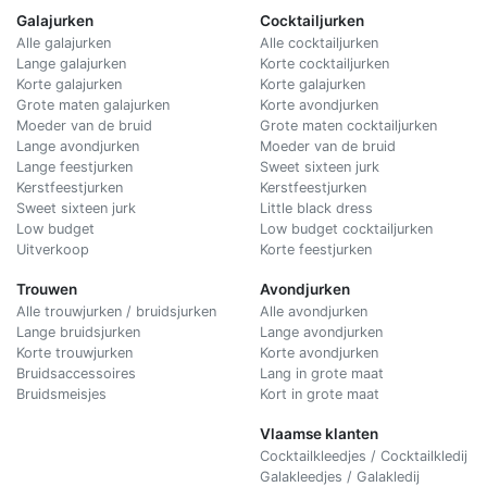
Galajurken
Cocktailjurken
Alle galajurken
Alle cocktailjurken
Lange galajurken
Korte cocktailjurken
Korte galajurken
Korte galajurken
Grote maten galajurken
Korte avondjurken
Moeder van de bruid
Grote maten cocktailjurken
Lange avondjurken
Moeder van de bruid
Lange feestjurken
Sweet sixteen jurk
Kerstfeestjurken
Kerstfeestjurken
Sweet sixteen jurk
Little black dress
Low budget
Low budget cocktailjurken
Uitverkoop
Korte feestjurken
Trouwen
Avondjurken
Alle trouwjurken / bruidsjurken
Alle avondjurken
Lange bruidsjurken
Lange avondjurken
Korte trouwjurken
Korte avondjurken
Bruidsaccessoires
Lang in grote maat
Bruidsmeisjes
Kort in grote maat
Vlaamse klanten
Cocktailkleedjes / Cocktailkledij
Galakleedjes / Galakledij