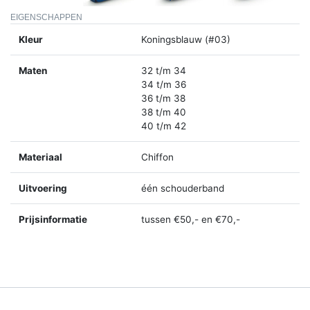
EIGENSCHAPPEN
Kleur
Koningsblauw (#03)
Maten
32 t/m 34
34 t/m 36
36 t/m 38
38 t/m 40
40 t/m 42
Materiaal
Chiffon
Uitvoering
één schouderband
Prijsinformatie
tussen €50,- en €70,-