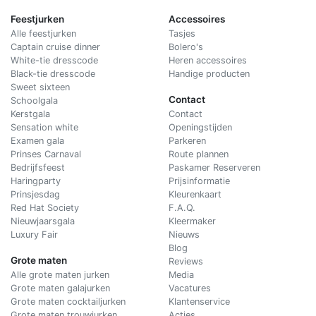
Feestjurken
Accessoires
Alle feestjurken
Tasjes
Captain cruise dinner
Bolero's
White-tie dresscode
Heren accessoires
Black-tie dresscode
Handige producten
Sweet sixteen
Contact
Schoolgala
Kerstgala
C
ontact
Sensation white
Openingstijden
Examen gala
Parkeren
Prinses Carnaval
Route plannen
Bedrijfsfeest
Paskamer Reserveren
Haringparty
Prijsinformatie
Prinsjesdag
Kleurenkaart
Red Hat Society
F.A.Q.
Nieuwjaarsgala
Kleermaker
Luxury Fair
Nieuws
Blog
Grote maten
Reviews
Alle grote maten jurken
Media
Grote maten galajurken
Vacatures
Grote maten cocktailjurken
Klantenservice
Grote maten trouwjurken
Acties