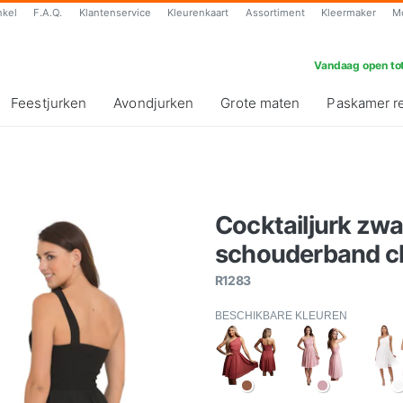
nkel
F.A.Q.
Klantenservice
Kleurenkaart
Assortiment
Kleermaker
M
Vandaag open tot
Feestjurken
Avondjurken
Grote maten
Paskamer r
Cocktailjurk zwa
schouderband ch
R1283
BESCHIKBARE KLEUREN