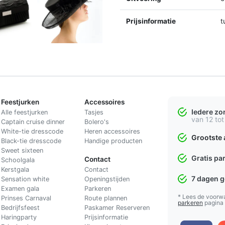
Prijsinformatie
t
Feestjurken
Accessoires
Iedere z
Alle feestjurken
Tasjes
van 12 tot
Captain cruise dinner
Bolero's
White-tie dresscode
Heren accessoires
Grootste 
Black-tie dresscode
Handige producten
Sweet sixteen
Gratis pa
Contact
Schoolgala
Kerstgala
C
ontact
7 dagen 
Sensation white
Openingstijden
Examen gala
Parkeren
* Lees de voorw
Prinses Carnaval
Route plannen
parkeren
pagina
Bedrijfsfeest
Paskamer Reserveren
Haringparty
Prijsinformatie