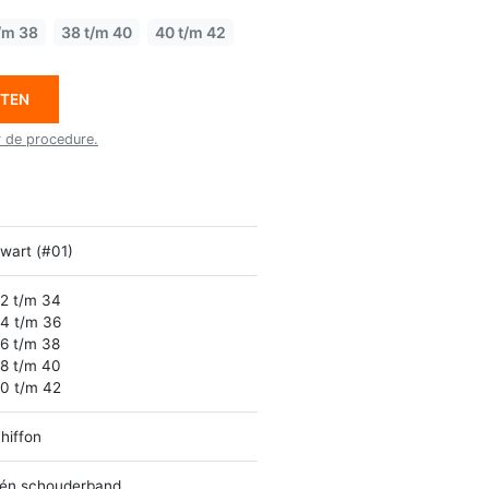
/m 38
38 t/m 40
40 t/m 42
ETEN
r de procedure.
wart (#01)
2 t/m 34
4 t/m 36
6 t/m 38
8 t/m 40
0 t/m 42
hiffon
én schouderband