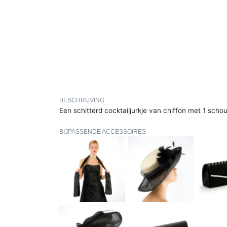
BESCHRIJVING
Een schitterd cocktailjurkje van chiffon met 1 scho
BIJPASSENDE ACCESSOIRES