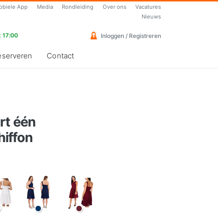
obiele App
Media
Rondleiding
Over ons
Vacatures
Nieuws
 17:00
Inloggen / Registreren
eserveren
Contact
rt één
iffon