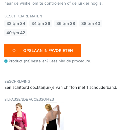
naar de winkel om te controleren of de jurk er nog is.
BESCHIKBARE MATEN
32 t/m 34
34 t/m 36
36 t/m 38
38 t/m 40
40 t/m 42
OPSLAAN IN FAVORIETEN
Product (na)bestellen?
Lees hier de procedure.
BESCHRIJVING
Een schitterd cocktailjurkje van chiffon met 1 schouderband.
BIJPASSENDE ACCESSOIRES