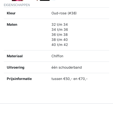
EIGENSCHAPPEN
Kleur
Oud-rose (#38)
Maten
32 t/m 34
34 t/m 36
36 t/m 38
38 t/m 40
40 t/m 42
Materiaal
Chiffon
Uitvoering
één schouderband
Prijsinformatie
tussen €50,- en €70,-