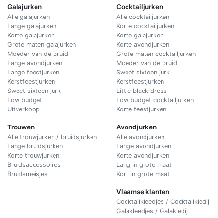
Galajurken
Cocktailjurken
Alle galajurken
Alle cocktailjurken
Lange galajurken
Korte cocktailjurken
Korte galajurken
Korte galajurken
Grote maten galajurken
Korte avondjurken
Moeder van de bruid
Grote maten cocktailjurken
Lange avondjurken
Moeder van de bruid
Lange feestjurken
Sweet sixteen jurk
Kerstfeestjurken
Kerstfeestjurken
Sweet sixteen jurk
Little black dress
Low budget
Low budget cocktailjurken
Uitverkoop
Korte feestjurken
Trouwen
Avondjurken
Alle trouwjurken / bruidsjurken
Alle avondjurken
Lange bruidsjurken
Lange avondjurken
Korte trouwjurken
Korte avondjurken
Bruidsaccessoires
Lang in grote maat
Bruidsmeisjes
Kort in grote maat
Vlaamse klanten
Cocktailkleedjes / Cocktailkledij
Galakleedjes / Galakledij