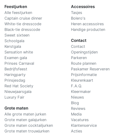
Feestjurken
Accessoires
Alle feestjurken
Tasjes
Captain cruise dinner
Bolero's
White-tie dresscode
Heren accessoires
Black-tie dresscode
Handige producten
Sweet sixteen
Contact
Schoolgala
Kerstgala
C
ontact
Sensation white
Openingstijden
Examen gala
Parkeren
Prinses Carnaval
Route plannen
Bedrijfsfeest
Paskamer Reserveren
Haringparty
Prijsinformatie
Prinsjesdag
Kleurenkaart
Red Hat Society
F.A.Q.
Nieuwjaarsgala
Kleermaker
Luxury Fair
Nieuws
Blog
Grote maten
Reviews
Alle grote maten jurken
Media
Grote maten galajurken
Vacatures
Grote maten cocktailjurken
Klantenservice
Grote maten trouwjurken
Acties