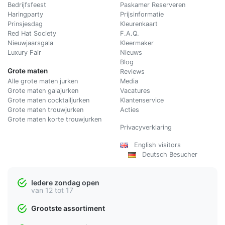
Bedrijfsfeest
Paskamer Reserveren
Haringparty
Prijsinformatie
Prinsjesdag
Kleurenkaart
Red Hat Society
F.A.Q.
Nieuwjaarsgala
Kleermaker
Luxury Fair
Nieuws
Blog
Grote maten
Reviews
Alle grote maten jurken
Media
Grote maten galajurken
Vacatures
Grote maten cocktailjurken
Klantenservice
Grote maten trouwjurken
Acties
Grote maten korte trouwjurken
Privacyverklaring
English visitors
Deutsch Besucher
Iedere zondag open
van 12 tot 17
Grootste assortiment