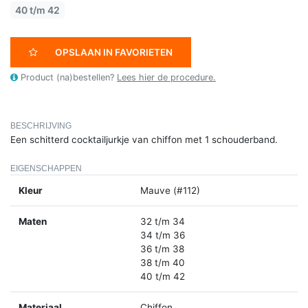
40 t/m 42
OPSLAAN IN FAVORIETEN
Product (na)bestellen?
Lees hier de procedure.
BESCHRIJVING
Een schitterd cocktailjurkje van chiffon met 1 schouderband.
EIGENSCHAPPEN
Kleur
Mauve (#112)
Maten
32 t/m 34
34 t/m 36
36 t/m 38
38 t/m 40
40 t/m 42
Materiaal
Chiffon