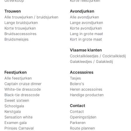
Uitverkoop
Korte feestjurken
Trouwen
Avondjurken
Alle trouwjurken / bruidsjurken
Alle avondjurken
Lange bruidsjurken
Lange avondjurken
Korte trouwjurken
Korte avondjurken
Bruidsaccessoires
Lang in grote maat
Bruidsmeisjes
Kort in grote maat
Vlaamse klanten
Cocktailkleedjes / Cocktailkledij
Galakleedjes / Galakledij
Feestjurken
Accessoires
Alle feestjurken
Tasjes
Captain cruise dinner
Bolero's
White-tie dresscode
Heren accessoires
Black-tie dresscode
Handige producten
Sweet sixteen
Contact
Schoolgala
Kerstgala
C
ontact
Sensation white
Openingstijden
Examen gala
Parkeren
Prinses Carnaval
Route plannen