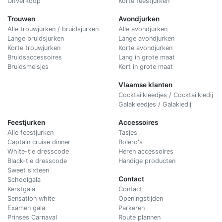
Uitverkoop
Korte feestjurken
Trouwen
Avondjurken
Alle trouwjurken / bruidsjurken
Alle avondjurken
Lange bruidsjurken
Lange avondjurken
Korte trouwjurken
Korte avondjurken
Bruidsaccessoires
Lang in grote maat
Bruidsmeisjes
Kort in grote maat
Vlaamse klanten
Cocktailkleedjes / Cocktailkledij
Galakleedjes / Galakledij
Feestjurken
Accessoires
Alle feestjurken
Tasjes
Captain cruise dinner
Bolero's
White-tie dresscode
Heren accessoires
Black-tie dresscode
Handige producten
Sweet sixteen
Contact
Schoolgala
Kerstgala
C
ontact
Sensation white
Openingstijden
Examen gala
Parkeren
Prinses Carnaval
Route plannen