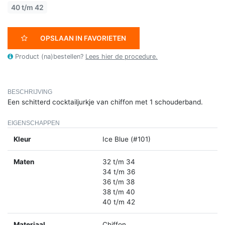
40 t/m 42
OPSLAAN IN FAVORIETEN
Product (na)bestellen?
Lees hier de procedure.
BESCHRIJVING
Een schitterd cocktailjurkje van chiffon met 1 schouderband.
EIGENSCHAPPEN
Kleur
Ice Blue (#101)
Maten
32 t/m 34
34 t/m 36
36 t/m 38
38 t/m 40
40 t/m 42
Materiaal
Chiffon