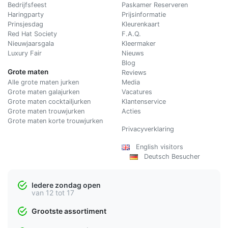
Bedrijfsfeest
Paskamer Reserveren
Haringparty
Prijsinformatie
Prinsjesdag
Kleurenkaart
Red Hat Society
F.A.Q.
Nieuwjaarsgala
Kleermaker
Luxury Fair
Nieuws
Blog
Grote maten
Reviews
Alle grote maten jurken
Media
Grote maten galajurken
Vacatures
Grote maten cocktailjurken
Klantenservice
Grote maten trouwjurken
Acties
Grote maten korte trouwjurken
Privacyverklaring
English visitors
Deutsch Besucher
Iedere zondag open
van 12 tot 17
Grootste assortiment