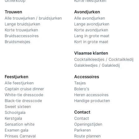
Uitverkoop
Korte feestjurken
Trouwen
Avondjurken
Alle trouwjurken / bruidsjurken
Alle avondjurken
Lange bruidsjurken
Lange avondjurken
Korte trouwjurken
Korte avondjurken
Bruidsaccessoires
Lang in grote maat
Bruidsmeisjes
Kort in grote maat
Vlaamse klanten
Cocktailkleedjes / Cocktailkledij
Galakleedjes / Galakledij
Feestjurken
Accessoires
Alle feestjurken
Tasjes
Captain cruise dinner
Bolero's
White-tie dresscode
Heren accessoires
Black-tie dresscode
Handige producten
Sweet sixteen
Contact
Schoolgala
Kerstgala
C
ontact
Sensation white
Openingstijden
Examen gala
Parkeren
Prinses Carnaval
Route plannen