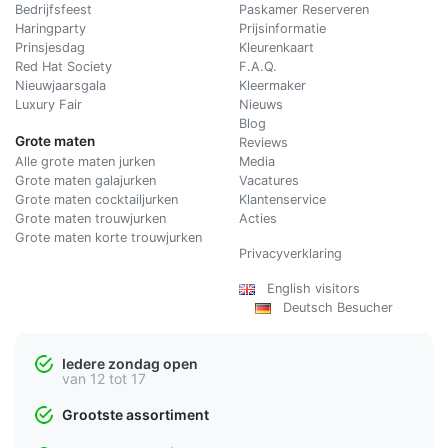
Bedrijfsfeest
Paskamer Reserveren
Haringparty
Prijsinformatie
Prinsjesdag
Kleurenkaart
Red Hat Society
F.A.Q.
Nieuwjaarsgala
Kleermaker
Luxury Fair
Nieuws
Blog
Grote maten
Reviews
Alle grote maten jurken
Media
Grote maten galajurken
Vacatures
Grote maten cocktailjurken
Klantenservice
Grote maten trouwjurken
Acties
Grote maten korte trouwjurken
Privacyverklaring
English visitors
Deutsch Besucher
Iedere zondag open
van 12 tot 17
Grootste assortiment