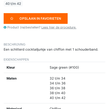
40 t/m 42
OPSLAAN IN FAVORIETEN
Product (na)bestellen?
Lees hier de procedure.
BESCHRIJVING
Een schitterd cocktailjurkje van chiffon met 1 schouderband.
EIGENSCHAPPEN
Kleur
Sage green (#100)
Maten
32 t/m 34
34 t/m 36
36 t/m 38
38 t/m 40
40 t/m 42
Materiaal
Chiffon