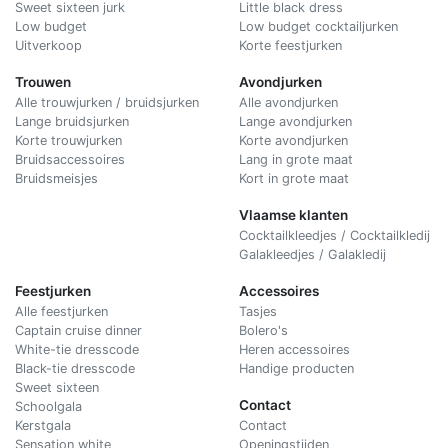
Sweet sixteen jurk
Little black dress
Low budget
Low budget cocktailjurken
Uitverkoop
Korte feestjurken
Trouwen
Avondjurken
Alle trouwjurken / bruidsjurken
Alle avondjurken
Lange bruidsjurken
Lange avondjurken
Korte trouwjurken
Korte avondjurken
Bruidsaccessoires
Lang in grote maat
Bruidsmeisjes
Kort in grote maat
Vlaamse klanten
Cocktailkleedjes / Cocktailkledij
Galakleedjes / Galakledij
Feestjurken
Accessoires
Alle feestjurken
Tasjes
Captain cruise dinner
Bolero's
White-tie dresscode
Heren accessoires
Black-tie dresscode
Handige producten
Sweet sixteen
Contact
Schoolgala
Kerstgala
C
ontact
Sensation white
Openingstijden