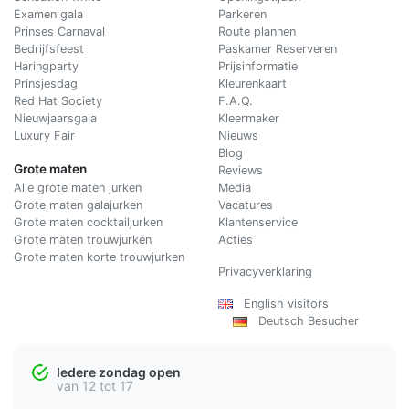
Examen gala
Parkeren
Prinses Carnaval
Route plannen
Bedrijfsfeest
Paskamer Reserveren
Haringparty
Prijsinformatie
Prinsjesdag
Kleurenkaart
Red Hat Society
F.A.Q.
Nieuwjaarsgala
Kleermaker
Luxury Fair
Nieuws
Blog
Grote maten
Reviews
Alle grote maten jurken
Media
Grote maten galajurken
Vacatures
Grote maten cocktailjurken
Klantenservice
Grote maten trouwjurken
Acties
Grote maten korte trouwjurken
Privacyverklaring
English visitors
Deutsch Besucher
Iedere zondag open
van 12 tot 17