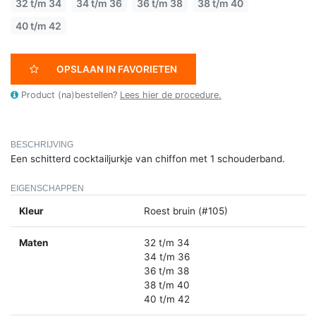
32 t/m 34
34 t/m 36
36 t/m 38
38 t/m 40
40 t/m 42
OPSLAAN IN FAVORIETEN
Product (na)bestellen?
Lees hier de procedure.
BESCHRIJVING
Een schitterd cocktailjurkje van chiffon met 1 schouderband.
EIGENSCHAPPEN
Kleur
Roest bruin (#105)
Maten
32 t/m 34
34 t/m 36
36 t/m 38
38 t/m 40
40 t/m 42