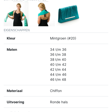
EIGENSCHAPPEN
Kleur
Mintgroen (#20)
Maten
34 t/m 36
36 t/m 38
38 t/m 40
40 t/m 42
42 t/m 44
44 t/m 46
46 t/m 48
Materiaal
Chiffon
Uitvoering
Ronde hals