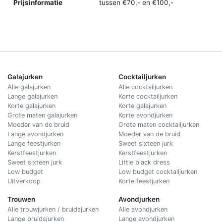
Prijsinformatie
tussen €70,- en €100,-
Galajurken
Cocktailjurken
Alle galajurken
Alle cocktailjurken
Lange galajurken
Korte cocktailjurken
Korte galajurken
Korte galajurken
Grote maten galajurken
Korte avondjurken
Moeder van de bruid
Grote maten cocktailjurken
Lange avondjurken
Moeder van de bruid
Lange feestjurken
Sweet sixteen jurk
Kerstfeestjurken
Kerstfeestjurken
Sweet sixteen jurk
Little black dress
Low budget
Low budget cocktailjurken
Uitverkoop
Korte feestjurken
Trouwen
Avondjurken
Alle trouwjurken / bruidsjurken
Alle avondjurken
Lange bruidsjurken
Lange avondjurken