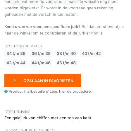
een jurk niet meer op voorraad is maar de website nog moet
worden bijgewerkt. Er wordt in de voorraad geen rekening
gehouden met de verschillende maten.
Komt u van ver voor een specifieke jurk?
Bel dan eerst eventjes
naar de winkel om te controleren of de jurk er nog is.
BESCHIKBARE MATEN
34 t/m 36
36 t/m 38
38 t/m 40
40 t/m 42
42 t/m 44
44 t/m 46
46 t/m 48
OPSLAAN IN FAVORIETEN
Product (na)bestellen?
Lees hier de procedure.
BESCHRIJVING
Een galajurk van chiffon met een top van kant.
BIJPASSENDE ACCESSOIRES