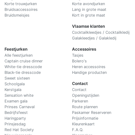
Korte trouwjurken
Korte avondjurken
Bruidsaccessoires
Lang in grote maat
Bruidsmeisjes
Kort in grote maat
Vlaamse klanten
Cocktailkleedjes / Cocktailkledij
Galakleedjes / Galakledij
Feestjurken
Accessoires
Alle feestjurken
Tasjes
Captain cruise dinner
Bolero's
White-tie dresscode
Heren accessoires
Black-tie dresscode
Handige producten
Sweet sixteen
Contact
Schoolgala
Kerstgala
C
ontact
Sensation white
Openingstijden
Examen gala
Parkeren
Prinses Carnaval
Route plannen
Bedrijfsfeest
Paskamer Reserveren
Haringparty
Prijsinformatie
Prinsjesdag
Kleurenkaart
Red Hat Society
F.A.Q.