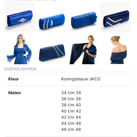
EIGENSCHAPPEN
Kleur
Koningsblauw (#03)
Maten
34 t/m 36
36 t/m 38
38 t/m 40
40 t/m 42
42 t/m 44
44 t/m 46
46 t/m 48