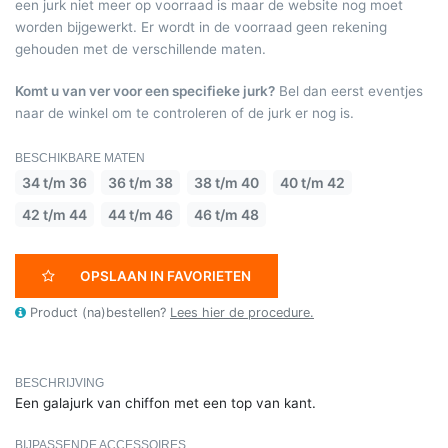
een jurk niet meer op voorraad is maar de website nog moet
worden bijgewerkt. Er wordt in de voorraad geen rekening
gehouden met de verschillende maten.
Komt u van ver voor een specifieke jurk?
Bel dan eerst eventjes
naar de winkel om te controleren of de jurk er nog is.
BESCHIKBARE MATEN
34 t/m 36
36 t/m 38
38 t/m 40
40 t/m 42
42 t/m 44
44 t/m 46
46 t/m 48
OPSLAAN IN FAVORIETEN
Product (na)bestellen?
Lees hier de procedure.
BESCHRIJVING
Een galajurk van chiffon met een top van kant.
BIJPASSENDE ACCESSOIRES