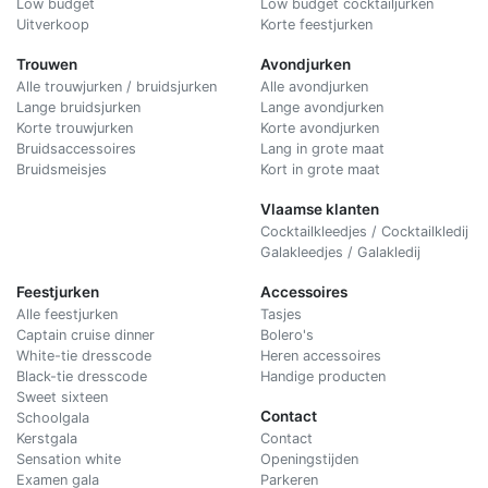
Low budget
Low budget cocktailjurken
Uitverkoop
Korte feestjurken
Trouwen
Avondjurken
Alle trouwjurken / bruidsjurken
Alle avondjurken
Lange bruidsjurken
Lange avondjurken
Korte trouwjurken
Korte avondjurken
Bruidsaccessoires
Lang in grote maat
Bruidsmeisjes
Kort in grote maat
Vlaamse klanten
Cocktailkleedjes / Cocktailkledij
Galakleedjes / Galakledij
Feestjurken
Accessoires
Alle feestjurken
Tasjes
Captain cruise dinner
Bolero's
White-tie dresscode
Heren accessoires
Black-tie dresscode
Handige producten
Sweet sixteen
Contact
Schoolgala
Kerstgala
C
ontact
Sensation white
Openingstijden
Examen gala
Parkeren