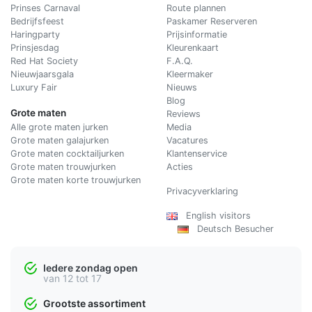
Prinses Carnaval
Route plannen
Bedrijfsfeest
Paskamer Reserveren
Haringparty
Prijsinformatie
Prinsjesdag
Kleurenkaart
Red Hat Society
F.A.Q.
Nieuwjaarsgala
Kleermaker
Luxury Fair
Nieuws
Blog
Grote maten
Reviews
Alle grote maten jurken
Media
Grote maten galajurken
Vacatures
Grote maten cocktailjurken
Klantenservice
Grote maten trouwjurken
Acties
Grote maten korte trouwjurken
Privacyverklaring
English visitors
Deutsch Besucher
Iedere zondag open
van 12 tot 17
Grootste assortiment