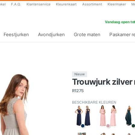
nkel
F.A.Q.
Klantenservice
Kleurenkaart
Assortiment
Kleermaker
M
Vandaag open tot
Feestjurken
Avondjurken
Grote maten
Paskamer r
Nieuw
Trouwjurk zilver 
R1275
BESCHIKBARE KLEUREN