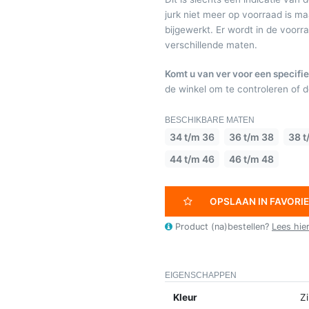
jurk niet meer op voorraad is 
bijgewerkt. Er wordt in de voor
verschillende maten.
Komt u van ver voor een specifie
de winkel om te controleren of de
BESCHIKBARE MATEN
34 t/m 36
36 t/m 38
38 t
44 t/m 46
46 t/m 48
OPSLAAN IN FAVORI
Product (na)bestellen?
Lees hie
EIGENSCHAPPEN
Kleur
Zi