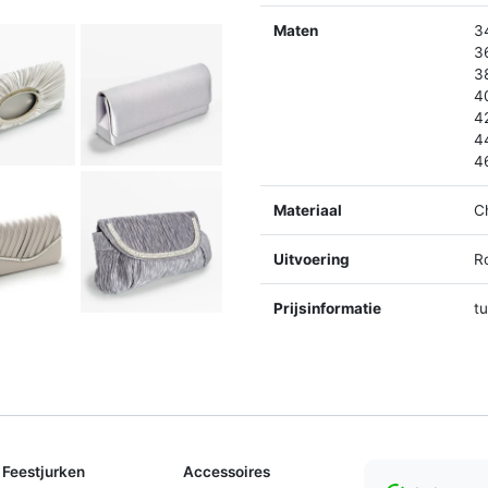
Maten
3
3
3
4
4
4
4
Materiaal
C
Uitvoering
R
Prijsinformatie
t
Feestjurken
Accessoires