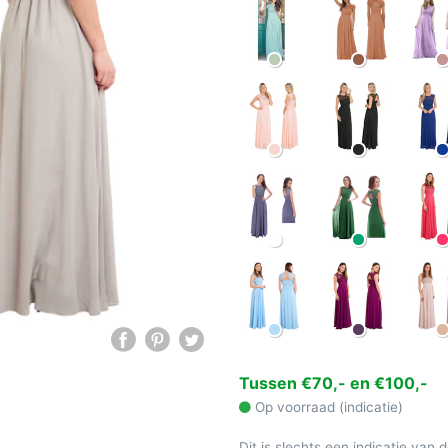
Tussen €70,- en €100,-
Op voorraad (indicatie)
Dit is slechts een indicatie van 