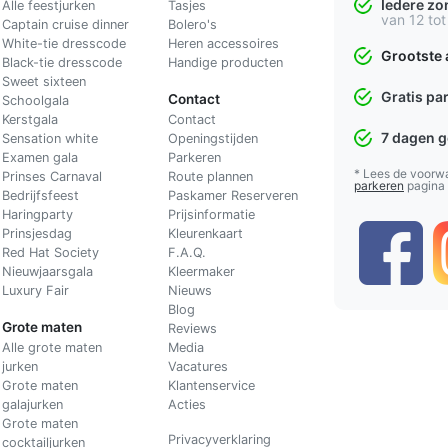
Iedere z
Alle feestjurken
Tasjes
van 12 tot
Captain cruise dinner
Bolero's
White-tie dresscode
Heren accessoires
Grootste 
Black-tie dresscode
Handige producten
Sweet sixteen
Gratis pa
Contact
Schoolgala
Kerstgala
C
ontact
7 dagen 
Sensation white
Openingstijden
Examen gala
Parkeren
* Lees de voorw
Prinses Carnaval
Route plannen
parkeren
pagina
Bedrijfsfeest
Paskamer Reserveren
Haringparty
Prijsinformatie
Prinsjesdag
Kleurenkaart
Red Hat Society
F.A.Q.
Nieuwjaarsgala
Kleermaker
Luxury Fair
Nieuws
Blog
Grote maten
Reviews
Alle grote maten
Media
jurken
Vacatures
Grote maten
Klantenservice
galajurken
Acties
Grote maten
Privacyverklaring
cocktailjurken