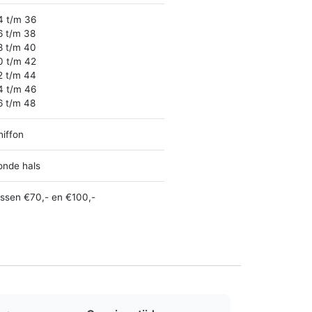
4 t/m 36
6 t/m 38
8 t/m 40
0 t/m 42
2 t/m 44
4 t/m 46
6 t/m 48
hiffon
onde hals
ussen €70,- en €100,-