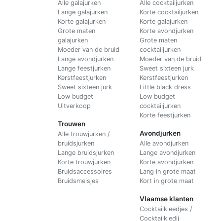
Alle galajurken
Alle cocktailjurken
Lange galajurken
Korte cocktailjurken
Korte galajurken
Korte galajurken
Grote maten
Korte avondjurken
galajurken
Grote maten
Moeder van de bruid
cocktailjurken
Lange avondjurken
Moeder van de bruid
Lange feestjurken
Sweet sixteen jurk
Kerstfeestjurken
Kerstfeestjurken
Sweet sixteen jurk
Little black dress
Low budget
Low budget
Uitverkoop
cocktailjurken
Korte feestjurken
Trouwen
Avondjurken
Alle trouwjurken /
bruidsjurken
Alle avondjurken
Lange bruidsjurken
Lange avondjurken
Korte trouwjurken
Korte avondjurken
Bruidsaccessoires
Lang in grote maat
Bruidsmeisjes
Kort in grote maat
Vlaamse klanten
Cocktailkleedjes /
Cocktailkledij