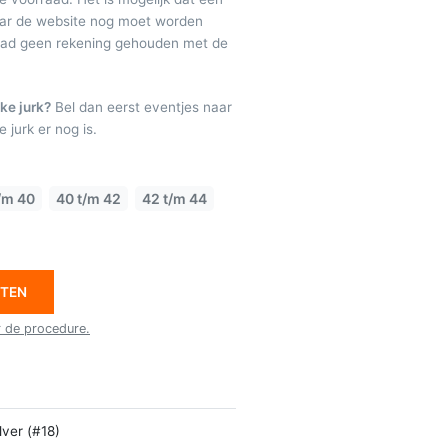
maar de website nog moet worden
raad geen rekening gehouden met de
ke jurk?
Bel dan eerst eventjes naar
 jurk er nog is.
/m 40
40 t/m 42
42 t/m 44
ETEN
r de procedure.
lver (#18)