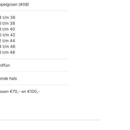
ppelgroen (#08)
4 t/m 36
6 t/m 38
8 t/m 40
0 t/m 42
2 t/m 44
4 t/m 46
6 t/m 48
hiffon
onde hals
ussen €70,- en €100,-