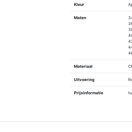
Kleur
A
Maten
3
3
3
4
4
4
4
Materiaal
C
Uitvoering
R
Prijsinformatie
t