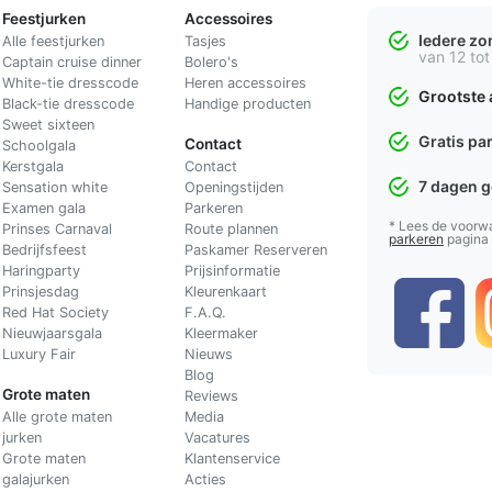
Feestjurken
Accessoires
Iedere z
Alle feestjurken
Tasjes
van 12 tot
Captain cruise dinner
Bolero's
White-tie dresscode
Heren accessoires
Grootste 
Black-tie dresscode
Handige producten
Sweet sixteen
Gratis pa
Contact
Schoolgala
Kerstgala
C
ontact
7 dagen 
Sensation white
Openingstijden
Examen gala
Parkeren
* Lees de voorw
Prinses Carnaval
Route plannen
parkeren
pagina
Bedrijfsfeest
Paskamer Reserveren
Haringparty
Prijsinformatie
Prinsjesdag
Kleurenkaart
Red Hat Society
F.A.Q.
Nieuwjaarsgala
Kleermaker
Luxury Fair
Nieuws
Blog
Grote maten
Reviews
Alle grote maten
Media
jurken
Vacatures
Grote maten
Klantenservice
galajurken
Acties