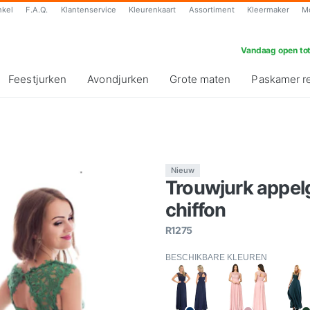
nkel
F.A.Q.
Klantenservice
Kleurenkaart
Assortiment
Kleermaker
M
Vandaag open tot
Feestjurken
Avondjurken
Grote maten
Paskamer r
Nieuw
Trouwjurk appel
chiffon
R1275
BESCHIKBARE KLEUREN