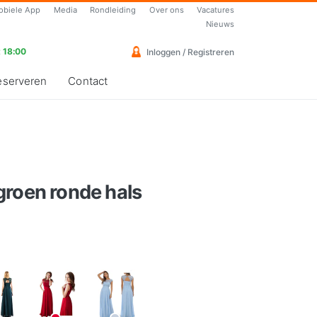
obiele App
Media
Rondleiding
Over ons
Vacatures
Nieuws
 18:00
Inloggen / Registreren
eserveren
Contact
groen ronde hals