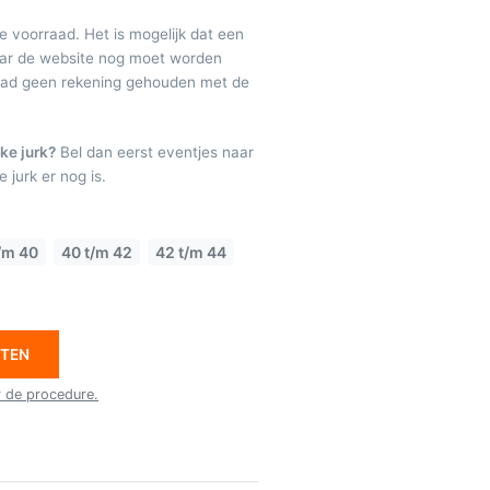
de voorraad. Het is mogelijk dat een
maar de website nog moet worden
raad geen rekening gehouden met de
ke jurk?
Bel dan eerst eventjes naar
 jurk er nog is.
/m 40
40 t/m 42
42 t/m 44
ETEN
r de procedure.