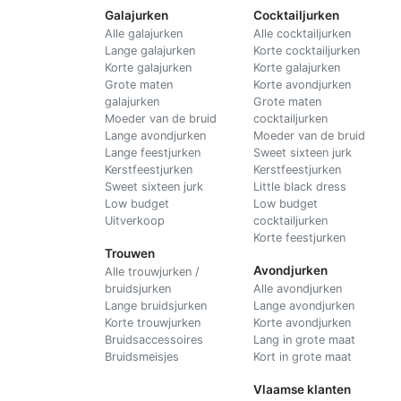
Galajurken
Cocktailjurken
Alle galajurken
Alle cocktailjurken
Lange galajurken
Korte cocktailjurken
Korte galajurken
Korte galajurken
Grote maten
Korte avondjurken
galajurken
Grote maten
Moeder van de bruid
cocktailjurken
Lange avondjurken
Moeder van de bruid
Lange feestjurken
Sweet sixteen jurk
Kerstfeestjurken
Kerstfeestjurken
Sweet sixteen jurk
Little black dress
Low budget
Low budget
Uitverkoop
cocktailjurken
Korte feestjurken
Trouwen
Avondjurken
Alle trouwjurken /
bruidsjurken
Alle avondjurken
Lange bruidsjurken
Lange avondjurken
Korte trouwjurken
Korte avondjurken
Bruidsaccessoires
Lang in grote maat
Bruidsmeisjes
Kort in grote maat
Vlaamse klanten