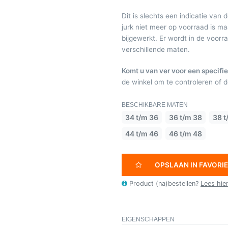
Dit is slechts een indicatie van 
jurk niet meer op voorraad is 
bijgewerkt. Er wordt in de voor
verschillende maten.
Komt u van ver voor een specifie
de winkel om te controleren of de
BESCHIKBARE MATEN
34 t/m 36
36 t/m 38
38 t
44 t/m 46
46 t/m 48
OPSLAAN IN FAVORI
Product (na)bestellen?
Lees hie
EIGENSCHAPPEN