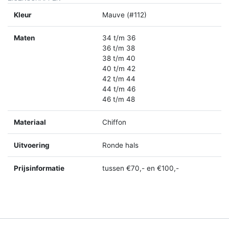
Kleur
Mauve (#112)
Maten
34 t/m 36
36 t/m 38
38 t/m 40
40 t/m 42
42 t/m 44
44 t/m 46
46 t/m 48
Materiaal
Chiffon
Uitvoering
Ronde hals
Prijsinformatie
tussen €70,- en €100,-