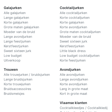
Galajurken
Cocktailjurken
Alle galajurken
Alle cocktailjurken
Lange galajurken
Korte cocktailjurken
Korte galajurken
Korte galajurken
Grote maten galajurken
Korte avondjurken
Moeder van de bruid
Grote maten cocktailjurken
Lange avondjurken
Moeder van de bruid
Lange feestjurken
Sweet sixteen jurk
Kerstfeestjurken
Kerstfeestjurken
Sweet sixteen jurk
Little black dress
Low budget
Low budget cocktailjurken
Uitverkoop
Korte feestjurken
Trouwen
Avondjurken
Alle trouwjurken / bruidsjurken
Alle avondjurken
Lange bruidsjurken
Lange avondjurken
Korte trouwjurken
Korte avondjurken
Bruidsaccessoires
Lang in grote maat
Bruidsmeisjes
Kort in grote maat
Vlaamse klanten
Cocktailkleedjes / Cocktailkledij