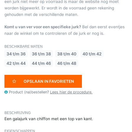
een jurk niet meer op voorraad is maar de website nog moet
worden bijgewerkt. Er wordt in de voorraad geen rekening
gehouden met de verschillende maten.
Komt u van ver voor een specifieke jurk?
Bel dan eerst eventjes
naar de winkel om te controleren of de jurk er nog is.
BESCHIKBARE MATEN
34 t/m 36
36 t/m 38
38 t/m 40
40 t/m 42
42 t/m 44
44 t/m 46
46 t/m 48
OPSLAAN IN FAVORIETEN
Product (na)bestellen?
Lees hier de procedure.
BESCHRIJVING
Een galajurk van chiffon met een top van kant.
EIGENSCHAPPEN