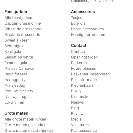
Galakleedjes / Galakledij
Feestjurken
Accessoires
Alle feestjurken
Tasjes
Captain cruise dinner
Bolero's
White-tie dresscode
Heren accessoires
Black-tie dresscode
Handige producten
Sweet sixteen
Contact
Schoolgala
Kerstgala
C
ontact
Sensation white
Openingstijden
Examen gala
Parkeren
Prinses Carnaval
Route plannen
Bedrijfsfeest
Paskamer Reserveren
Haringparty
Prijsinformatie
Prinsjesdag
Kleurenkaart
Red Hat Society
F.A.Q.
Nieuwjaarsgala
Kleermaker
Luxury Fair
Nieuws
Blog
Grote maten
Reviews
Alle grote maten jurken
Media
Grote maten galajurken
Vacatures
Grote maten cocktailjurken
Klantenservice