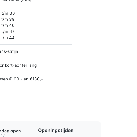
 t/m 36
 t/m 38
 t/m 40
 t/m 42
 t/m 44
ans-satijn
or kort-achter lang
ssen €100,- en €130,-
Openingstijden
ondag open
 17