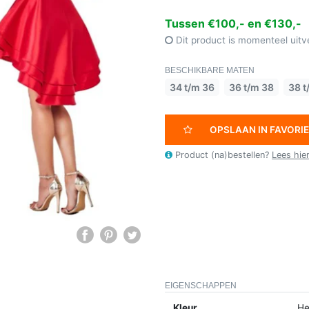
Tussen €100,- en €130,-
Dit product is momenteel uitv
BESCHIKBARE MATEN
34 t/m 36
36 t/m 38
38 t
OPSLAAN IN FAVORI
Product (na)bestellen?
Lees hie
EIGENSCHAPPEN
Kleur
He