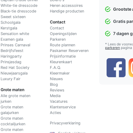
White-tie dresscode
Heren accessoires
Grootste 
Black-tie dresscode
Handige producten
Sweet sixteen
Gratis pa
Contact
Schoolgala
Kerstgala
C
ontact
7 dagen 
Sensation white
Openingstijden
Examen gala
Parkeren
* Lees de voorw
Prinses Carnaval
Route plannen
parkeren
pagina
Bedrijfsfeest
Paskamer Reserveren
Haringparty
Prijsinformatie
Prinsjesdag
Kleurenkaart
Red Hat Society
F.A.Q.
Nieuwjaarsgala
Kleermaker
Luxury Fair
Nieuws
Blog
Grote maten
Reviews
Alle grote maten
Media
jurken
Vacatures
Grote maten
Klantenservice
galajurken
Acties
Grote maten
Privacyverklaring
cocktailjurken
Grote maten