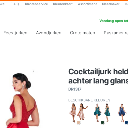
nkel
F.A.Q.
Klantenservice
Kleurenkaart
Assortiment
Kleermaker
M
Vandaag open tot
Feestjurken
Avondjurken
Grote maten
Paskamer r
Cocktailjurk hel
achter lang glans
DR1317
BESCHIKBARE KLEUREN