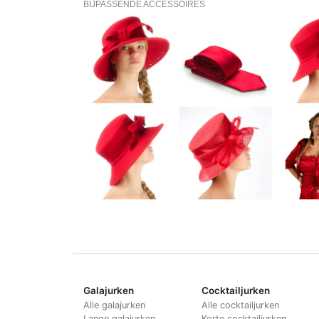
BIJPASSENDE ACCESSOIRES
Galajurken
Cocktailjurken
Alle galajurken
Alle cocktailjurken
Lange galajurken
Korte cocktailjurken