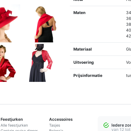
Maten
34
36
38
40
42
Materiaal
Gl
Uitvoering
Vo
Prijsinformatie
tu
Feestjurken
Accessoires
Iedere z
Alle feestjurken
Tasjes
van 12 tot
Captain cruise dinner
Bolero's