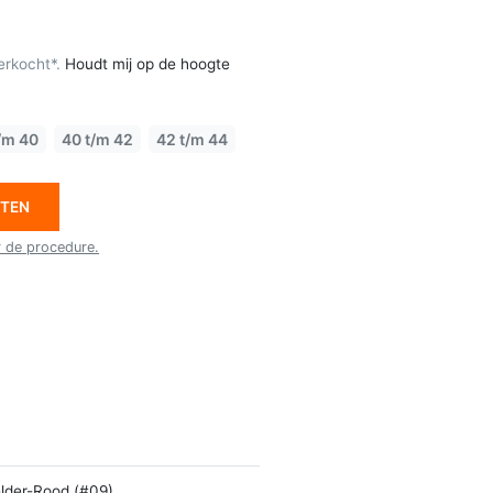
erkocht*.
Houdt mij op de hoogte
/m 40
40 t/m 42
42 t/m 44
ETEN
r de procedure.
lder-Rood (#09)