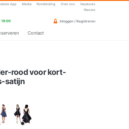
obiele App
Media
Rondleiding
Over ons
Vacatures
Nieuws
 18:00
Inloggen / Registreren
eserveren
Contact
der-rood voor kort-
-satijn