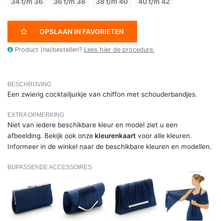
34 t/m 36
36 t/m 38
38 t/m 40
40 t/m 42
OPSLAAN IN FAVORIETEN
Product (na)bestellen?
Lees hier de procedure.
BESCHRIJVING
Een zwierig cocktailjurkje van chiffon met schouderbandjes.
EXTRA OPMERKING
Niet van iedere beschikbare kleur en model ziet u een
afbeelding. Bekijk ook onze
kleurenkaart
voor alle kleuren.
Informeer in de winkel naar de beschikbare kleuren en modellen.
BIJPASSENDE ACCESSOIRES