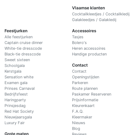
Vlaamse klanten
Cocktailkleedjes / Cocktailkledij
Galakleedjes / Galakledij
Feestjurken
Accessoires
Alle feestjurken
Tasjes
Captain cruise dinner
Bolero's
White-tie dresscode
Heren accessoires
Black-tie dresscode
Handige producten
Sweet sixteen
Contact
Schoolgala
Kerstgala
C
ontact
Sensation white
Openingstijden
Examen gala
Parkeren
Prinses Carnaval
Route plannen
Bedrijfsfeest
Paskamer Reserveren
Haringparty
Prijsinformatie
Prinsjesdag
Kleurenkaart
Red Hat Society
F.A.Q.
Nieuwjaarsgala
Kleermaker
Luxury Fair
Nieuws
Blog
Grote maten
Reviews