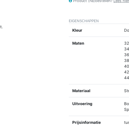
Product (na)bestellen?
Lees hie
EIGENSCHAPPEN
t.
Kleur
Do
Maten
32
34
36
38
40
42
44
Materiaal
St
Uitvoering
Bo
Spl
Prijsinformatie
tu