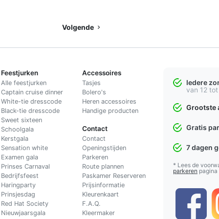
Volgende
Feestjurken
Accessoires
Iedere z
Alle feestjurken
Tasjes
van 12 tot
Captain cruise dinner
Bolero's
White-tie dresscode
Heren accessoires
Grootste 
Black-tie dresscode
Handige producten
Sweet sixteen
Gratis pa
Contact
Schoolgala
Kerstgala
C
ontact
7 dagen 
Sensation white
Openingstijden
Examen gala
Parkeren
* Lees de voorw
Prinses Carnaval
Route plannen
parkeren
pagina
Bedrijfsfeest
Paskamer Reserveren
Haringparty
Prijsinformatie
Prinsjesdag
Kleurenkaart
Red Hat Society
F.A.Q.
Nieuwjaarsgala
Kleermaker