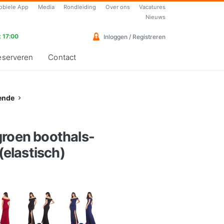
obiele App
Media
Rondleiding
Over ons
Vacatures
Nieuws
 17:00
Inloggen / Registreren
eserveren
Contact
ende
groen boothals-
 (elastisch)