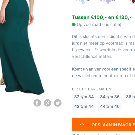
Tussen €100,- en €130,-
Op voorraad (indicatie)
Dit is slechts een indicatie van 
jurk niet meer op voorraad is 
bijgewerkt. Er wordt in de voor
verschillende maten.
Komt u van ver voor een specifie
de winkel om te controleren of de
BESCHIKBARE MATEN
32 t/m 34
34 t/m 36
36 t
42 t/m 44
44 t/m 46
OPSLAAN IN FAVORI