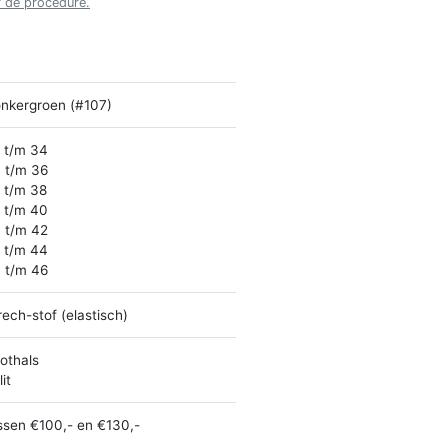
r de procedure.
nkergroen (#107)
 t/m 34
 t/m 36
 t/m 38
 t/m 40
 t/m 42
 t/m 44
 t/m 46
rech-stof (elastisch)
othals
it
ssen €100,- en €130,-