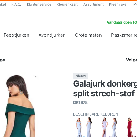
nkel
F.A.Q.
Klantenservice
Kleurenkaart
Assortiment
Kleermaker
M
Vandaag open tot
Feestjurken
Avondjurken
Grote maten
Paskamer r
ge
Volg
Nieuw
Galajurk donker
split strech-stof
DR1878
BESCHIKBARE KLEUREN