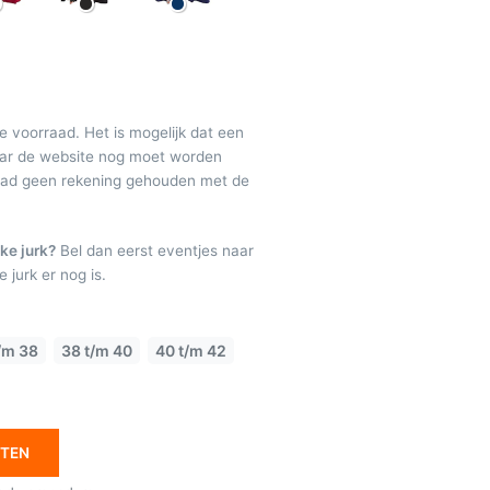
de voorraad. Het is mogelijk dat een
maar de website nog moet worden
raad geen rekening gehouden met de
ke jurk?
Bel dan eerst eventjes naar
 jurk er nog is.
/m 38
38 t/m 40
40 t/m 42
ETEN